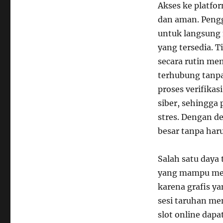
dan
Akses ke platfo
Bonus
dan aman. Peng
yang
untuk langsung
Sangat
Menggiurkan
yang tersedia. T
secara rutin me
terhubung tanpa
proses verifikas
siber, sehingg
stres. Dengan d
besar tanpa har
Salah satu daya
yang mampu meme
karena grafis y
sesi taruhan me
slot online dap