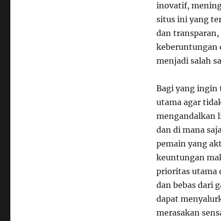
inovatif, menin
situs ini yang t
dan transparan,
keberuntungan d
menjadi salah s
Bagi yang ingin 
utama agar tida
mengandalkan li
dan di mana saj
pemain yang akt
keuntungan mak
prioritas utama 
dan bebas dari 
dapat menyalur
merasakan sensa