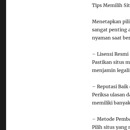
Tips Memilih Si
Menetapkan pili
sangat penting
nyaman saat berm
– Lisensi Resmi
Pastikan situs m
menjamin legali
– Reputasi Baik
Periksa ulasan d
memiliki banyak 
– Metode Pemba
Pilih situs ya