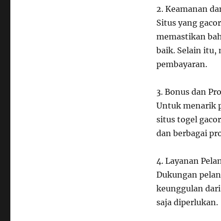
2. Keamanan da
Situs yang gac
memastikan bah
baik. Selain it
pembayaran.
3. Bonus dan Pr
Untuk menarik 
situs togel gac
dan berbagai pr
4. Layanan Pela
Dukungan pelang
keunggulan dari
saja diperlukan.