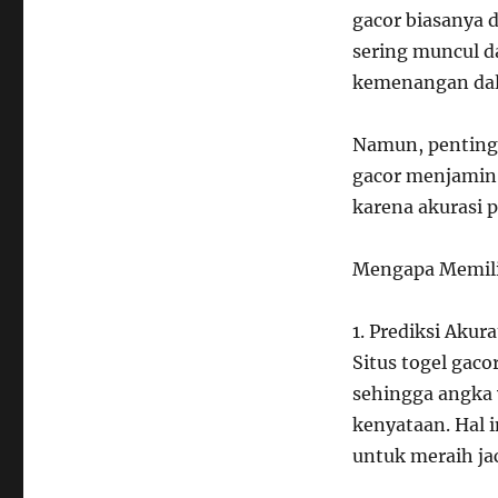
gacor biasanya 
sering muncul 
kemenangan dal
Namun, penting 
gacor menjamin
karena akurasi p
Mengapa Memilih
1. Prediksi Akur
Situs togel gaco
sehingga angka 
kenyataan. Hal 
untuk meraih ja