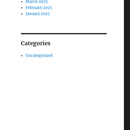
March 2025
February 2025
January 2025
Categories
Uncategorized