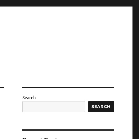
Search
SEARCH