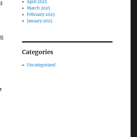
April 2025
d
March 2025
February 2025
January 2025
di
Categories
Uncategorized
r
n
a