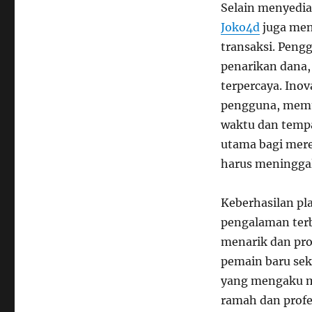
Ampuh
Selain menyediak
Joko4d
juga men
transaksi. Peng
penarikan dana,
terpercaya. Ino
pengguna, memu
waktu dan tempat
utama bagi mere
harus meningga
Keberhasilan pl
pengalaman terb
menarik dan prom
pemain baru sek
yang mengaku me
ramah dan profe