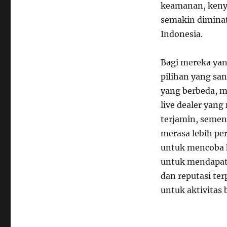
keamanan, kenya
semakin diminati
Indonesia.
Bagi mereka yan
pilihan yang sa
yang berbeda, m
live dealer yan
terjamin, seme
merasa lebih pe
untuk mencoba k
untuk mendapatk
dan reputasi ter
untuk aktivitas