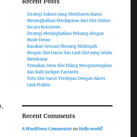
Recent Posts
Strategi Sukses yang Membantu Kamu
Meningkatkan Pendapatan dari Slot Online
Secara Konsisten
Strategi Meningkatkan Peluang dengan
Mode Demo
Rasakan Sensasi Menang Melimpah
dengan Slot Gacor dan Link Slot yang Selalu
Membayar
Temukan Situs Slot Paling Menguntungkan
dan Raih Jackpot Fantastis
Toto Slot Gacor Terdepan Dengan Akses
Link Praktis
n
t,
Recent Comments
A WordPress Commenter
on
Hello world!