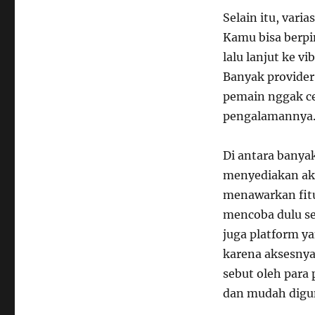
Selain itu, vari
Kamu bisa berpi
lalu lanjut ke v
Banyak provide
pemain nggak ce
pengalamannya
Di antara banya
menyediakan aks
menawarkan fit
mencoba dulu se
juga platform y
karena aksesnya 
sebut oleh para 
dan mudah digu