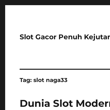
Slot Gacor Penuh Kejuta
Tag:
slot naga33
Dunia Slot Moder