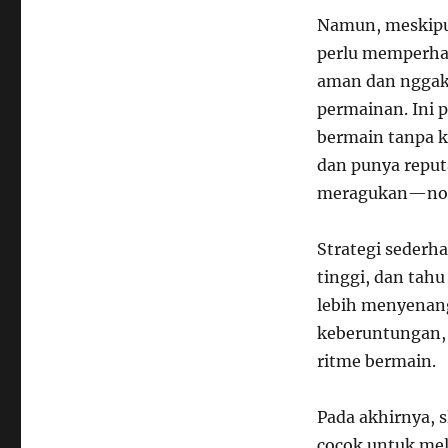
Namun, meskipun
perlu memperha
aman dan nggak 
permainan. Ini 
bermain tanpa k
dan punya reput
meragukan—nope,
Strategi sederh
tinggi, dan tah
lebih menyenan
keberuntungan, 
ritme bermain.
Pada akhirnya, s
cocok untuk mel