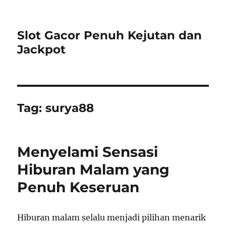
Slot Gacor Penuh Kejutan dan
Jackpot
Tag:
surya88
Menyelami Sensasi
Hiburan Malam yang
Penuh Keseruan
Hiburan malam selalu menjadi pilihan menarik