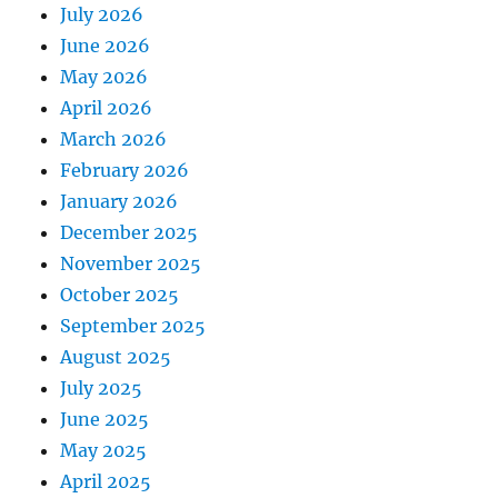
July 2026
June 2026
May 2026
April 2026
March 2026
February 2026
January 2026
December 2025
November 2025
October 2025
September 2025
August 2025
July 2025
June 2025
May 2025
April 2025