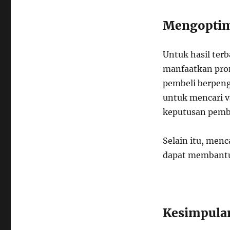
Mengoptim
Untuk hasil terb
manfaatkan prom
pembeli berpen
untuk mencari v
keputusan pembe
Selain itu, men
dapat membantu
Kesimpula