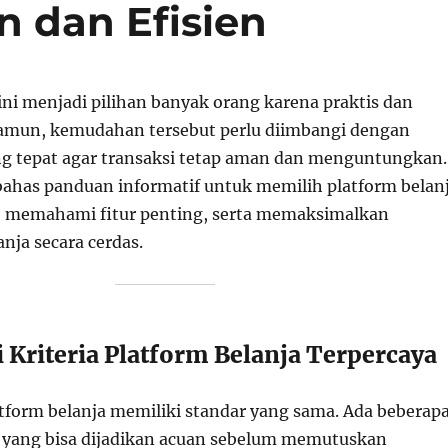
 dan Efisien
ini menjadi pilihan banyak orang karena praktis dan
amun, kemudahan tersebut perlu diimbangi dengan
 tepat agar transaksi tetap aman dan menguntungkan.
bahas panduan informatif untuk memilih platform belan
, memahami fitur penting, serta memaksimalkan
nja secara cerdas.
riteria Platform Belanja Terpercaya
tform belanja memiliki standar yang sama. Ada beberap
 yang bisa dijadikan acuan sebelum memutuskan