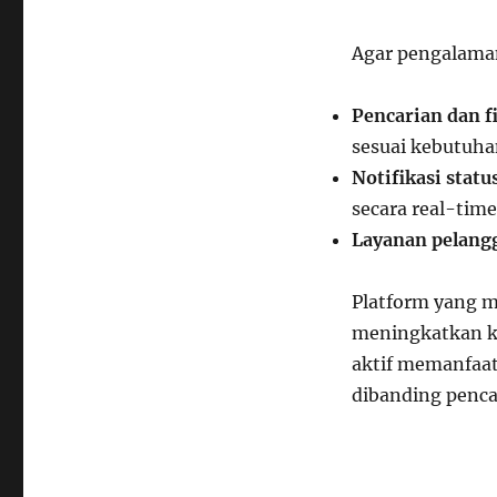
Agar pengalaman 
Pencarian dan f
sesuai kebutuha
Notifikasi stat
secara real-time
Layanan pelang
Platform yang m
meningkatkan k
aktif memanfaat
dibanding penca