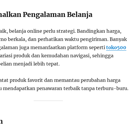
alkan Pengalaman Belanja
aik, belanja online perlu strategi. Bandingkan harga,
o berkala, dan perhatikan waktu pengiriman. Banyak
galaman juga memanfaatkan platform seperti
toko500
ariasi produk dan kemudahan navigasi, sehingga
lian menjadi lebih tepat.
catat produk favorit dan memantau perubahan harga
 mendapatkan penawaran terbaik tanpa terburu-buru.
n