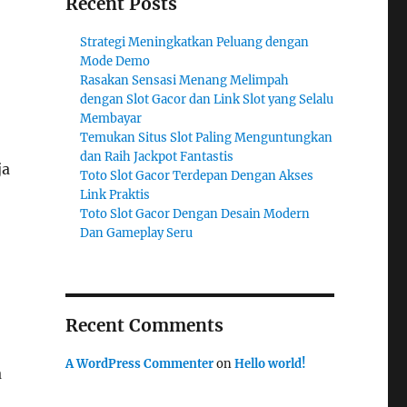
Recent Posts
Strategi Meningkatkan Peluang dengan
Mode Demo
Rasakan Sensasi Menang Melimpah
dengan Slot Gacor dan Link Slot yang Selalu
Membayar
Temukan Situs Slot Paling Menguntungkan
dan Raih Jackpot Fantastis
ja
Toto Slot Gacor Terdepan Dengan Akses
Link Praktis
Toto Slot Gacor Dengan Desain Modern
Dan Gameplay Seru
Recent Comments
A WordPress Commenter
on
Hello world!
a