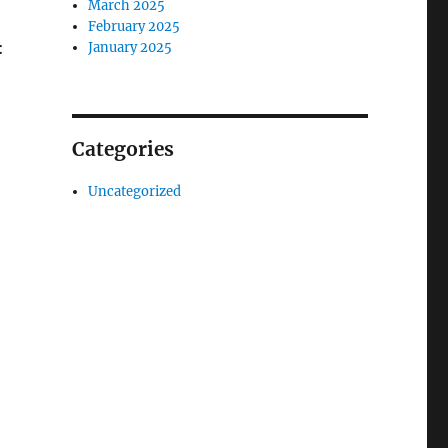
March 2025
February 2025
:
January 2025
Categories
Uncategorized