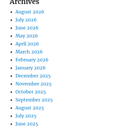
Archives
August 2026
July 2026
June 2026
May 2026
April 2026
March 2026
February 2026
January 2026
December 2025
November 2025
October 2025
September 2025
August 2025
July 2025
June 2025