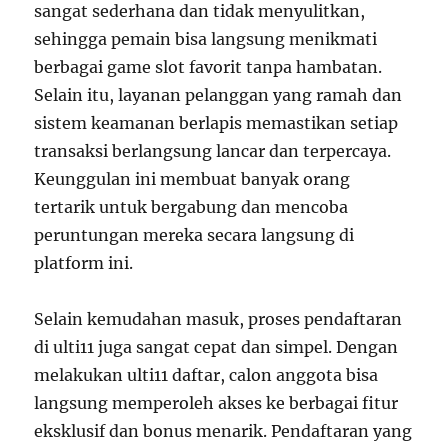
sangat sederhana dan tidak menyulitkan,
sehingga pemain bisa langsung menikmati
berbagai game slot favorit tanpa hambatan.
Selain itu, layanan pelanggan yang ramah dan
sistem keamanan berlapis memastikan setiap
transaksi berlangsung lancar dan terpercaya.
Keunggulan ini membuat banyak orang
tertarik untuk bergabung dan mencoba
peruntungan mereka secara langsung di
platform ini.
Selain kemudahan masuk, proses pendaftaran
di ulti11 juga sangat cepat dan simpel. Dengan
melakukan ulti11 daftar, calon anggota bisa
langsung memperoleh akses ke berbagai fitur
eksklusif dan bonus menarik. Pendaftaran yang