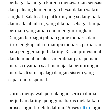
berbagai kalangan karena menawarkan sensasi
dan peluang kemenangan besar dalam waktu
singkat. Salah satu platform yang sedang naik
daun adalah ulti11, yang dikenal sebagai tempat
bermain yang aman dan menguntungkan.
Dengan berbagai pilihan game menarik dan
fitur lengkap, ulti11 mampu menarik perhatian
para penggemar judi daring. Kesan profesional
dan kemudahan akses membuat para pemain
merasa nyaman saat menjajal keberuntungan
mereka di sini, apalagi dengan sistem yang
cepat dan responsif.
Untuk mengawali petualangan seru di dunia
perjudian daring, pengguna harus melakukan
proses login terlebih dahulu. Proses
ulti11
login