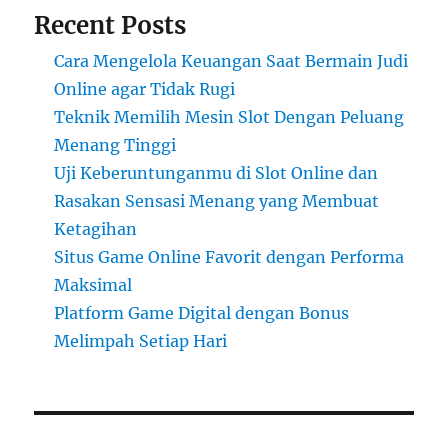
Recent Posts
Cara Mengelola Keuangan Saat Bermain Judi
Online agar Tidak Rugi
Teknik Memilih Mesin Slot Dengan Peluang
Menang Tinggi
Uji Keberuntunganmu di Slot Online dan
Rasakan Sensasi Menang yang Membuat
Ketagihan
Situs Game Online Favorit dengan Performa
Maksimal
Platform Game Digital dengan Bonus
Melimpah Setiap Hari