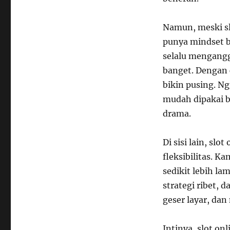
Namun, meski sl
punya mindset b
selalu mengang
banget. Dengan 
bikin pusing. Ng
mudah dipakai b
drama.
Di sisi lain, sl
fleksibilitas. K
sedikit lebih la
strategi ribet, 
geser layar, dan
Intinya, slot on