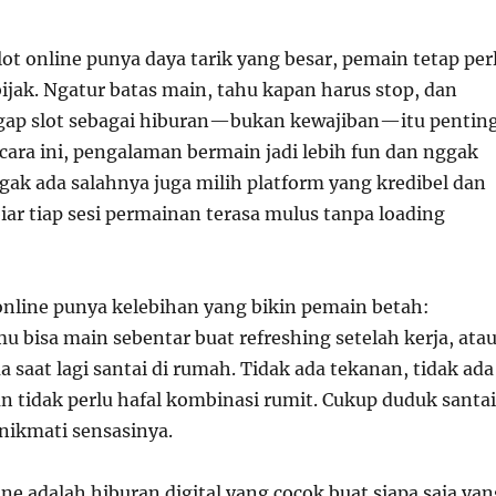
ot online punya daya tarik yang besar, pemain tetap per
ijak. Ngatur batas main, tahu kapan harus stop, dan
gap slot sebagai hiburan—bukan kewajiban—itu pentin
cara ini, pengalaman bermain jadi lebih fun dan nggak
gak ada salahnya juga milih platform yang kredibel dan
iar tiap sesi permainan terasa mulus tanpa loading
ot online punya kelebihan yang bikin pemain betah:
amu bisa main sebentar buat refreshing setelah kerja, ata
ma saat lagi santai di rumah. Tidak ada tekanan, tidak ada
dan tidak perlu hafal kombinasi rumit. Cukup duduk santai
 nikmati sensasinya.
line adalah hiburan digital yang cocok buat siapa saja ya