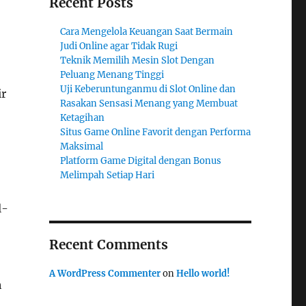
Recent Posts
Cara Mengelola Keuangan Saat Bermain
Judi Online agar Tidak Rugi
Teknik Memilih Mesin Slot Dengan
Peluang Menang Tinggi
Uji Keberuntunganmu di Slot Online dan
ir
Rasakan Sensasi Menang yang Membuat
Ketagihan
Situs Game Online Favorit dengan Performa
Maksimal
Platform Game Digital dengan Bonus
Melimpah Setiap Hari
l-
Recent Comments
A WordPress Commenter
on
Hello world!
h