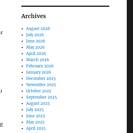
Archives
August 2026
ar
July 2026
June 2026
May 2026
April 2026
March 2026
February 2026
January 2026
December 2025
November 2025
u
October 2025
September 2025
August 2025
July 2025
June 2025
May 2025
ng
April 2025