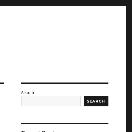
Search
SEARCH