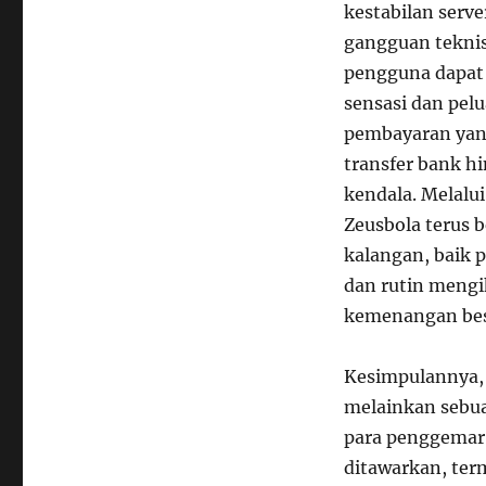
kestabilan serv
gangguan teknis
pengguna dapat
sensasi dan pel
pembayaran yan
transfer bank h
kendala. Melalu
Zeusbola terus 
kalangan, baik
dan rutin mengi
kemenangan besa
Kesimpulannya, 
melainkan sebu
para penggemar 
ditawarkan, ter