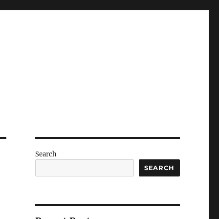
Search
SEARCH