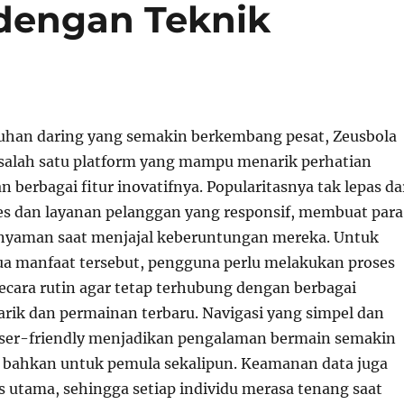
 dengan Teknik
uhan daring yang semakin berkembang pesat, Zeusbola
salah satu platform yang mampu menarik perhatian
berbagai fitur inovatifnya. Popularitasnya tak lepas da
s dan layanan pelanggan yang responsif, membuat para
 nyaman saat menjajal keberuntungan mereka. Untuk
a manfaat tersebut, pengguna perlu melakukan proses
ecara rutin agar tetap terhubung dengan berbagai
ik dan permainan terbaru. Navigasi yang simpel dan
user-friendly menjadikan pengalaman bermain semakin
bahkan untuk pemula sekalipun. Keamanan data juga
s utama, sehingga setiap individu merasa tenang saat