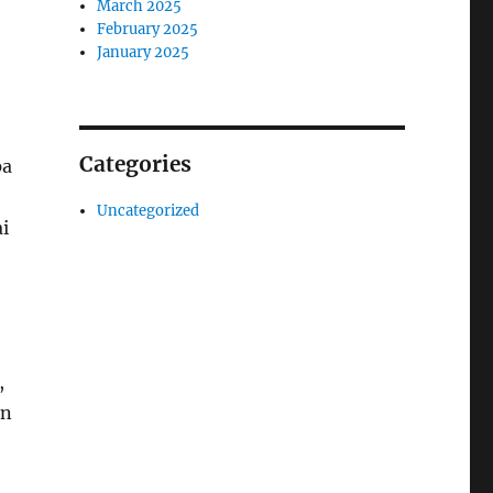
March 2025
February 2025
January 2025
Categories
pa
Uncategorized
i
,
an