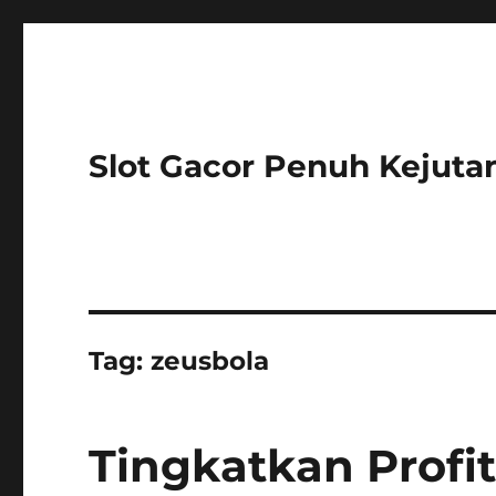
Slot Gacor Penuh Kejuta
Tag:
zeusbola
Tingkatkan Profit