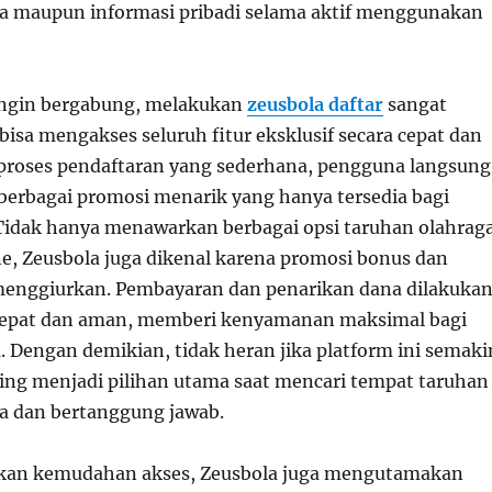
 maupun informasi pribadi selama aktif menggunakan
ingin bergabung, melakukan
zeusbola daftar
sangat
bisa mengakses seluruh fitur eksklusif secara cepat dan
i proses pendaftaran yang sederhana, pengguna langsung
berbagai promosi menarik yang hanya tersedia bagi
idak hanya menawarkan berbagai opsi taruhan olahrag
ne, Zeusbola juga dikenal karena promosi bonus dan
menggiurkan. Pembayaran dan penarikan dana dilakuka
cepat dan aman, memberi kenyamanan maksimal bagi
. Dengan demikian, tidak heran jika platform ini semaki
ring menjadi pilihan utama saat mencari tempat taruhan
ya dan bertanggung jawab.
kan kemudahan akses, Zeusbola juga mengutamakan