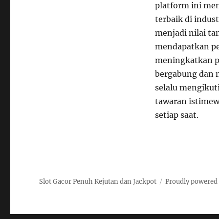
platform ini m
terbaik di indu
menjadi nilai t
mendapatkan pe
meningkatkan p
bergabung dan m
selalu mengikut
tawaran istimew
setiap saat.
Slot Gacor Penuh Kejutan dan Jackpot
Proudly powered