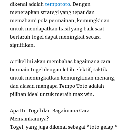
dikenal adalah
tempototo
. Dengan
menerapkan strategi yang tepat dan
memahami pola permainan, kemungkinan
untuk mendapatkan hasil yang baik saat
bertaruh togel dapat meningkat secara
signifikan.
Artikel ini akan membahas bagaimana cara
bermain togel dengan lebih efektif, taktik
untuk meningkatkan kemungkinan menang,
dan alasan mengapa Tempo Toto adalah
pilihan ideal untuk meraih max win.
Apa Itu Togel dan Bagaimana Cara
Memainkannya?
Togel, yang juga dikenal sebagai “toto gelap,”