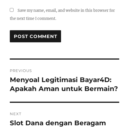
Save my name, email, and website in this browser for
the next time I comment.
Post
PREVIOUS
navigation
Menyoal Legitimasi Bayar4D:
Previous
post:
Apakah Aman untuk Bermain?
NEXT
Slot Dana dengan Beragam
Next