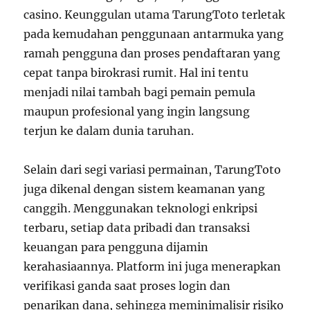
casino. Keunggulan utama TarungToto terletak
pada kemudahan penggunaan antarmuka yang
ramah pengguna dan proses pendaftaran yang
cepat tanpa birokrasi rumit. Hal ini tentu
menjadi nilai tambah bagi pemain pemula
maupun profesional yang ingin langsung
terjun ke dalam dunia taruhan.
Selain dari segi variasi permainan, TarungToto
juga dikenal dengan sistem keamanan yang
canggih. Menggunakan teknologi enkripsi
terbaru, setiap data pribadi dan transaksi
keuangan para pengguna dijamin
kerahasiaannya. Platform ini juga menerapkan
verifikasi ganda saat proses login dan
penarikan dana, sehingga meminimalisir risiko