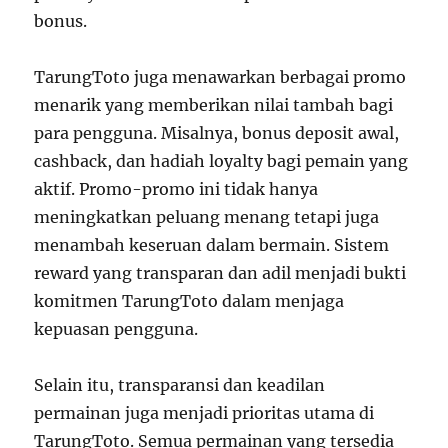
bonus.
TarungToto juga menawarkan berbagai promo
menarik yang memberikan nilai tambah bagi
para pengguna. Misalnya, bonus deposit awal,
cashback, dan hadiah loyalty bagi pemain yang
aktif. Promo-promo ini tidak hanya
meningkatkan peluang menang tetapi juga
menambah keseruan dalam bermain. Sistem
reward yang transparan dan adil menjadi bukti
komitmen TarungToto dalam menjaga
kepuasan pengguna.
Selain itu, transparansi dan keadilan
permainan juga menjadi prioritas utama di
TarungToto. Semua permainan yang tersedia