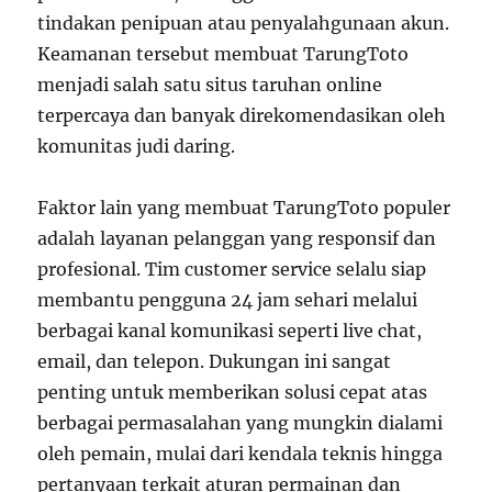
tindakan penipuan atau penyalahgunaan akun.
Keamanan tersebut membuat TarungToto
menjadi salah satu situs taruhan online
terpercaya dan banyak direkomendasikan oleh
komunitas judi daring.
Faktor lain yang membuat TarungToto populer
adalah layanan pelanggan yang responsif dan
profesional. Tim customer service selalu siap
membantu pengguna 24 jam sehari melalui
berbagai kanal komunikasi seperti live chat,
email, dan telepon. Dukungan ini sangat
penting untuk memberikan solusi cepat atas
berbagai permasalahan yang mungkin dialami
oleh pemain, mulai dari kendala teknis hingga
pertanyaan terkait aturan permainan dan