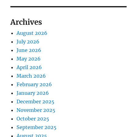
Archives
August 2026
July 2026
June 2026
May 2026
April 2026
March 2026
February 2026
January 2026
December 2025
November 2025
October 2025
September 2025
August 2025