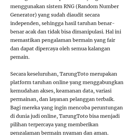
menggunakan sistem RNG (Random Number
Generator) yang sudah diaudit secara
independen, sehingga hasil taruhan benar-
benar acak dan tidak bisa dimanipulasi. Hal ini
memastikan pengalaman bermain yang fair
dan dapat dipercaya oleh semua kalangan
pemain.
Secara keseluruhan, TarungToto merupakan
platform taruhan online yang menggabungkan
kemudahan akses, keamanan data, variasi
permainan, dan layanan pelanggan terbaik.
Bagi mereka yang ingin mencoba peruntungan
di dunia judi online, TarungToto bisa menjadi
pilihan terpercaya yang memberikan
pengalaman bermain nyaman dan aman.