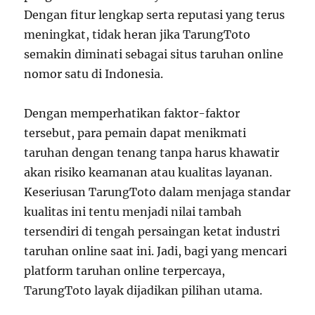
Dengan fitur lengkap serta reputasi yang terus
meningkat, tidak heran jika TarungToto
semakin diminati sebagai situs taruhan online
nomor satu di Indonesia.
Dengan memperhatikan faktor-faktor
tersebut, para pemain dapat menikmati
taruhan dengan tenang tanpa harus khawatir
akan risiko keamanan atau kualitas layanan.
Keseriusan TarungToto dalam menjaga standar
kualitas ini tentu menjadi nilai tambah
tersendiri di tengah persaingan ketat industri
taruhan online saat ini. Jadi, bagi yang mencari
platform taruhan online terpercaya,
TarungToto layak dijadikan pilihan utama.