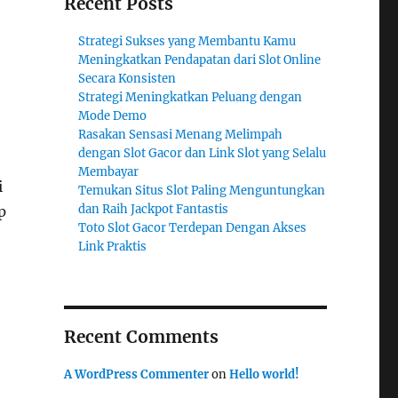
Recent Posts
Strategi Sukses yang Membantu Kamu
Meningkatkan Pendapatan dari Slot Online
Secara Konsisten
Strategi Meningkatkan Peluang dengan
Mode Demo
Rasakan Sensasi Menang Melimpah
dengan Slot Gacor dan Link Slot yang Selalu
Membayar
i
Temukan Situs Slot Paling Menguntungkan
dan Raih Jackpot Fantastis
p
Toto Slot Gacor Terdepan Dengan Akses
Link Praktis
Recent Comments
A WordPress Commenter
on
Hello world!