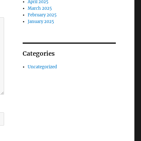
April 2025
March 2025
February 2025
January 2025
Categories
Uncategorized