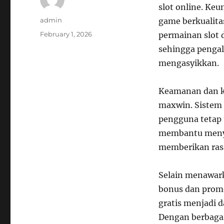
slot online. Keu
Author
admin
game berkualita
Posted
February 1, 2026
permainan slot 
on
sehingga penga
mengasyikkan.
Keamanan dan ke
maxwin. Sistem 
pengguna tetap t
membantu menye
memberikan rasa
Selain menawar
bonus dan promo
gratis menjadi 
Dengan berbagai