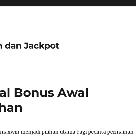
n dan Jackpot
tal Bonus Awal
ihan
t maxwin menjadi pilihan utama bagi pecinta permainan