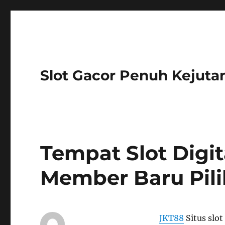
Slot Gacor Penuh Kejuta
Tempat Slot Digi
Member Baru Pil
JKT88
Situs slo