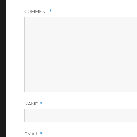
COMMENT
*
NAME
*
EMAIL
*