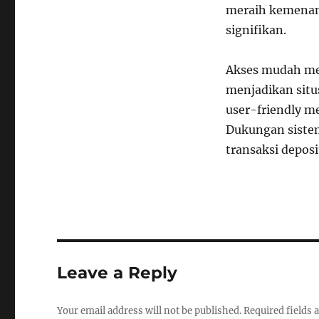
meraih kemenan
signifikan.
Akses mudah mel
menjadikan situ
user-friendly m
Dukungan siste
transaksi deposi
Leave a Reply
Your email address will not be published.
Required fields