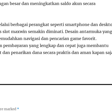
gan besar dan meningkatkan saldo akun secara
alui berbagai perangkat seperti smartphone dan deskt
s slot maxwin semakin diminati. Desain antarmuka yan
emudahkan navigasi dan pencarian game favorit.
m pembayaran yang lengkap dan cepat juga membantu
t dan penarikan dana secara praktis dan aman kapan saj
 are marked
*