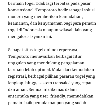
bermain togel tidak lagi terbatas pada pasar
konvensional. Tempototo hadir sebagai solusi
modern yang memberikan kemudahan,
keamanan, dan kenyamanan bagi para pemain
togel di Indonesia maupun wilayah lain yang
mengakses layanan ini.
Sebagai situs togel online terpercaya,
Tempototo menawarkan berbagai fitur
unggulan yang mendukung pengalaman
bermain lebih optimal. Mulai dari kemudahan
registrasi, berbagai pilihan pasaran togel yang
lengkap, hingga sistem transaksi yang cepat
dan aman. Semua ini dikemas dalam
antarmuka yang user-friendly, memudahkan
pemain, baik pemula maupun yang sudah