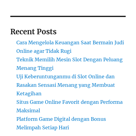
Recent Posts
Cara Mengelola Keuangan Saat Bermain Judi
Online agar Tidak Rugi
Teknik Memilih Mesin Slot Dengan Peluang
Menang Tinggi
Uji Keberuntunganmu di Slot Online dan
Rasakan Sensasi Menang yang Membuat
Ketagihan
Situs Game Online Favorit dengan Performa
Maksimal
Platform Game Digital dengan Bonus
Melimpah Setiap Hari