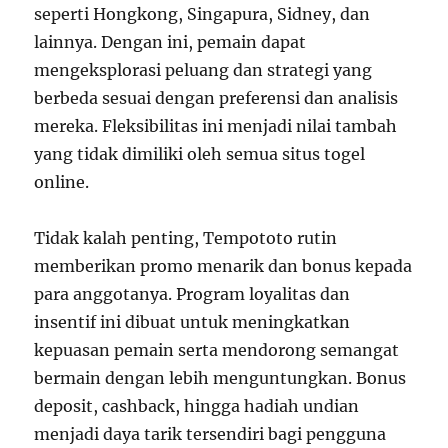
seperti Hongkong, Singapura, Sidney, dan
lainnya. Dengan ini, pemain dapat
mengeksplorasi peluang dan strategi yang
berbeda sesuai dengan preferensi dan analisis
mereka. Fleksibilitas ini menjadi nilai tambah
yang tidak dimiliki oleh semua situs togel
online.
Tidak kalah penting, Tempototo rutin
memberikan promo menarik dan bonus kepada
para anggotanya. Program loyalitas dan
insentif ini dibuat untuk meningkatkan
kepuasan pemain serta mendorong semangat
bermain dengan lebih menguntungkan. Bonus
deposit, cashback, hingga hadiah undian
menjadi daya tarik tersendiri bagi pengguna