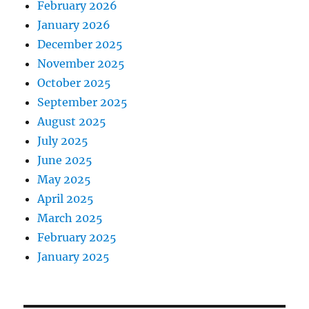
February 2026
January 2026
December 2025
November 2025
October 2025
September 2025
August 2025
July 2025
June 2025
May 2025
April 2025
March 2025
February 2025
January 2025