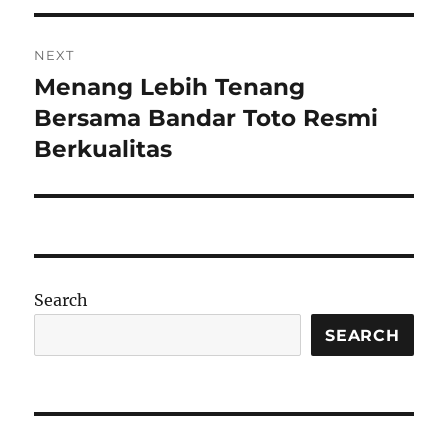
NEXT
Menang Lebih Tenang
Next
post:
Bersama Bandar Toto Resmi
Berkualitas
Search
SEARCH