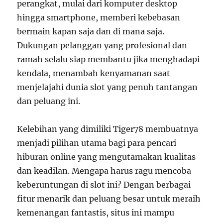
perangkat, mulai dari komputer desktop
hingga smartphone, memberi kebebasan
bermain kapan saja dan di mana saja.
Dukungan pelanggan yang profesional dan
ramah selalu siap membantu jika menghadapi
kendala, menambah kenyamanan saat
menjelajahi dunia slot yang penuh tantangan
dan peluang ini.
Kelebihan yang dimiliki Tiger78 membuatnya
menjadi pilihan utama bagi para pencari
hiburan online yang mengutamakan kualitas
dan keadilan. Mengapa harus ragu mencoba
keberuntungan di slot ini? Dengan berbagai
fitur menarik dan peluang besar untuk meraih
kemenangan fantastis, situs ini mampu