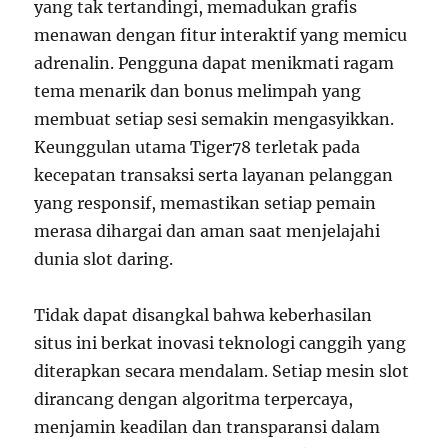
yang tak tertandingi, memadukan grafis
menawan dengan fitur interaktif yang memicu
adrenalin. Pengguna dapat menikmati ragam
tema menarik dan bonus melimpah yang
membuat setiap sesi semakin mengasyikkan.
Keunggulan utama Tiger78 terletak pada
kecepatan transaksi serta layanan pelanggan
yang responsif, memastikan setiap pemain
merasa dihargai dan aman saat menjelajahi
dunia slot daring.
Tidak dapat disangkal bahwa keberhasilan
situs ini berkat inovasi teknologi canggih yang
diterapkan secara mendalam. Setiap mesin slot
dirancang dengan algoritma terpercaya,
menjamin keadilan dan transparansi dalam