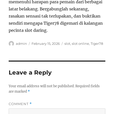
memenuhi harapan para pemain dari berbagai
latar belakang. Bergabunglah sekarang,
rasakan sensasi tak terlupakan, dan buktikan
sendiri mengapa Tiger78 digemari di kalangan
pecinta slot daring.
Author
Posted
Tags
admin
February 15, 2026
slot
,
slot online
,
Tiger78
on
Leave a Reply
Your email address will not be published.
Required fields
are marked
*
COMMENT
*