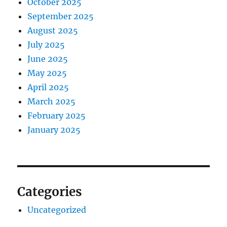
October 2025
September 2025
August 2025
July 2025
June 2025
May 2025
April 2025
March 2025
February 2025
January 2025
Categories
Uncategorized