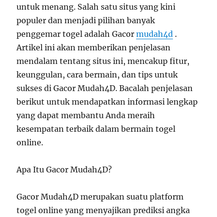
untuk menang. Salah satu situs yang kini
populer dan menjadi pilihan banyak
penggemar togel adalah Gacor
mudah4d
.
Artikel ini akan memberikan penjelasan
mendalam tentang situs ini, mencakup fitur,
keunggulan, cara bermain, dan tips untuk
sukses di Gacor Mudah4D. Bacalah penjelasan
berikut untuk mendapatkan informasi lengkap
yang dapat membantu Anda meraih
kesempatan terbaik dalam bermain togel
online.
Apa Itu Gacor Mudah4D?
Gacor Mudah4D merupakan suatu platform
togel online yang menyajikan prediksi angka