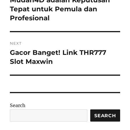
Mudah4D adalah Keputusan
Tepat untuk Pemula dan
Profesional
NEXT
Gacor Banget! Link THR777
Next
post:
Slot Maxwin
Search
SEARCH