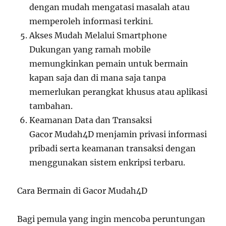
dengan mudah mengatasi masalah atau
memperoleh informasi terkini.
Akses Mudah Melalui Smartphone
Dukungan yang ramah mobile
memungkinkan pemain untuk bermain
kapan saja dan di mana saja tanpa
memerlukan perangkat khusus atau aplikasi
tambahan.
Keamanan Data dan Transaksi
Gacor Mudah4D menjamin privasi informasi
pribadi serta keamanan transaksi dengan
menggunakan sistem enkripsi terbaru.
Cara Bermain di Gacor Mudah4D
Bagi pemula yang ingin mencoba peruntungan