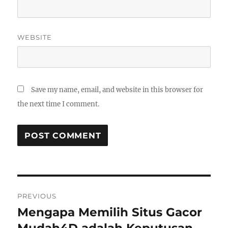
WEBSITE
Save my name, email, and website in this browser for
the next time I comment.
Post
PREVIOUS
navigation
Mengapa Memilih Situs Gacor
Previous
post: