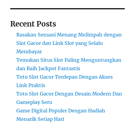
Recent Posts
Rasakan Sensasi Menang Melimpah dengan
Slot Gacor dan Link Slot yang Selalu
Membayar
Temukan Situs Slot Paling Menguntungkan
dan Raih Jackpot Fantastis
Toto Slot Gacor Terdepan Dengan Akses
Link Praktis
Toto Slot Gacor Dengan Desain Modern Dan
Gameplay Seru
Game Digital Populer Dengan Hadiah
Menarik Setiap Hari