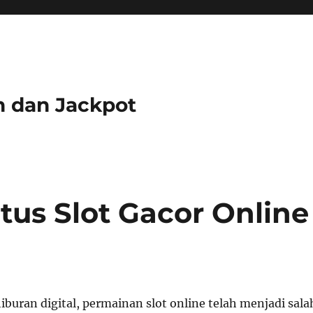
n dan Jackpot
tus Slot Gacor Online
iburan digital, permainan slot online telah menjadi sala