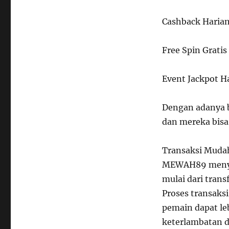
Cashback Haria
Free Spin Gratis
Event Jackpot H
Dengan adanya b
dan mereka bisa
Transaksi Muda
MEWAH89 menyed
mulai dari trans
Proses transaks
pemain dapat le
keterlambatan d