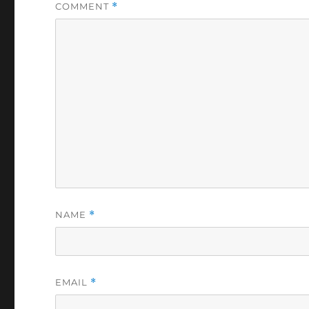
COMMENT
*
NAME
*
EMAIL
*