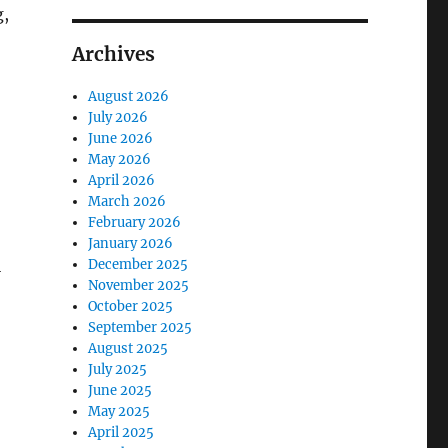
g,
Archives
August 2026
July 2026
June 2026
May 2026
April 2026
March 2026
February 2026
January 2026
i
December 2025
November 2025
October 2025
September 2025
August 2025
July 2025
June 2025
May 2025
April 2025