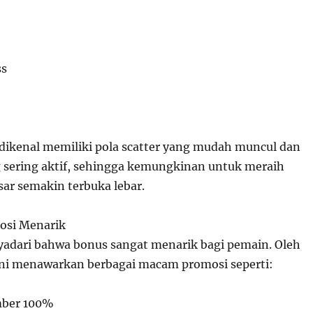
ss
2
ikenal memiliki pola scatter yang mudah muncul dan
g sering aktif, sehingga kemungkinan untuk meraih
r semakin terbuka lebar.
osi Menarik
ari bahwa bonus sangat menarik bagi pemain. Oleh
s ini menawarkan berbagai macam promosi seperti:
ber 100%