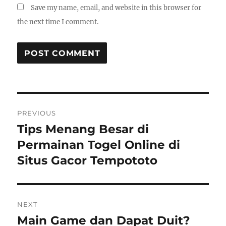
Save my name, email, and website in this browser for
the next time I comment.
Post
PREVIOUS
navigation
Tips Menang Besar di
Previous
post:
Permainan Togel Online di
Situs Gacor Tempototo
NEXT
Main Game dan Dapat Duit?
Next