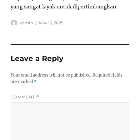
yang sangat layak untuk dipertimbangkan.
Author
Posted
admin
May 13, 2025
on
Leave a Reply
Your email address will not be published.
Required fields
are marked
*
COMMENT
*