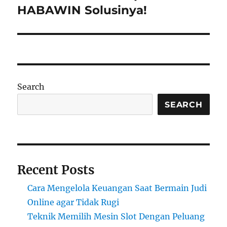
post:
HABAWIN Solusinya!
Search
SEARCH
Recent Posts
Cara Mengelola Keuangan Saat Bermain Judi
Online agar Tidak Rugi
Teknik Memilih Mesin Slot Dengan Peluang