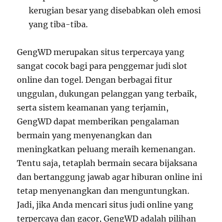
kerugian besar yang disebabkan oleh emosi
yang tiba-tiba.
GengWD merupakan situs terpercaya yang
sangat cocok bagi para penggemar judi slot
online dan togel. Dengan berbagai fitur
unggulan, dukungan pelanggan yang terbaik,
serta sistem keamanan yang terjamin,
GengWD dapat memberikan pengalaman
bermain yang menyenangkan dan
meningkatkan peluang meraih kemenangan.
Tentu saja, tetaplah bermain secara bijaksana
dan bertanggung jawab agar hiburan online ini
tetap menyenangkan dan menguntungkan.
Jadi, jika Anda mencari situs judi online yang
terpercaya dan gacor, GengWD adalah pilihan