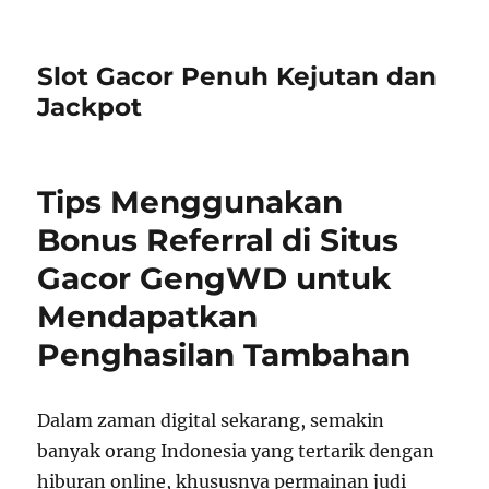
Slot Gacor Penuh Kejutan dan
Jackpot
Tips Menggunakan
Bonus Referral di Situs
Gacor GengWD untuk
Mendapatkan
Penghasilan Tambahan
Dalam zaman digital sekarang, semakin
banyak orang Indonesia yang tertarik dengan
hiburan online, khususnya permainan judi