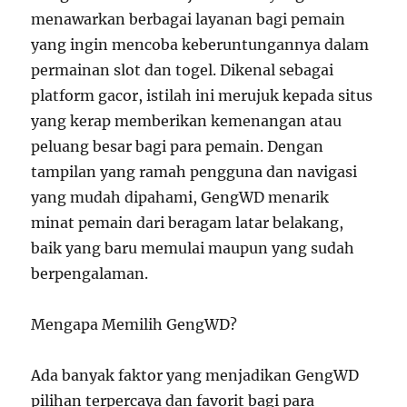
menawarkan berbagai layanan bagi pemain
yang ingin mencoba keberuntungannya dalam
permainan slot dan togel. Dikenal sebagai
platform gacor, istilah ini merujuk kepada situs
yang kerap memberikan kemenangan atau
peluang besar bagi para pemain. Dengan
tampilan yang ramah pengguna dan navigasi
yang mudah dipahami, GengWD menarik
minat pemain dari beragam latar belakang,
baik yang baru memulai maupun yang sudah
berpengalaman.
Mengapa Memilih GengWD?
Ada banyak faktor yang menjadikan GengWD
pilihan terpercaya dan favorit bagi para