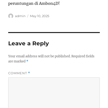
peruntungan di Ambon4D!
Author
Posted
admin
May 10, 2025
on
Leave a Reply
Your email address will not be published.
Required fields
are marked
*
COMMENT
*