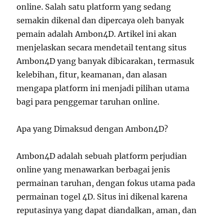
online. Salah satu platform yang sedang
semakin dikenal dan dipercaya oleh banyak
pemain adalah Ambon4D. Artikel ini akan
menjelaskan secara mendetail tentang situs
Ambon4D yang banyak dibicarakan, termasuk
kelebihan, fitur, keamanan, dan alasan
mengapa platform ini menjadi pilihan utama
bagi para penggemar taruhan online.
Apa yang Dimaksud dengan Ambon4D?
Ambon4D adalah sebuah platform perjudian
online yang menawarkan berbagai jenis
permainan taruhan, dengan fokus utama pada
permainan togel 4D. Situs ini dikenal karena
reputasinya yang dapat diandalkan, aman, dan