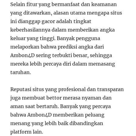
Selain fitur yang bermanfaat dan keamanan
yang ditawarkan, alasan utama mengapa situs
ini dianggap gacor adalah tingkat
keberhasilannya dalam memberikan angka
keluar yang tinggi. Banyak pengguna
melaporkan bahwa prediksi angka dari
Ambon4D sering terbukti benar, sehingga
mereka lebih percaya diri dalam memasang
taruhan.
Reputasi situs yang profesional dan transparan
juga membuat bettor merasa nyaman dan
aman saat bertaruh. Banyak yang percaya
bahwa Ambon4D memberikan peluang
menang yang lebih baik dibandingkan
platform lain.