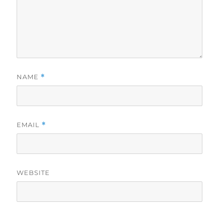
NAME
*
EMAIL
*
WEBSITE