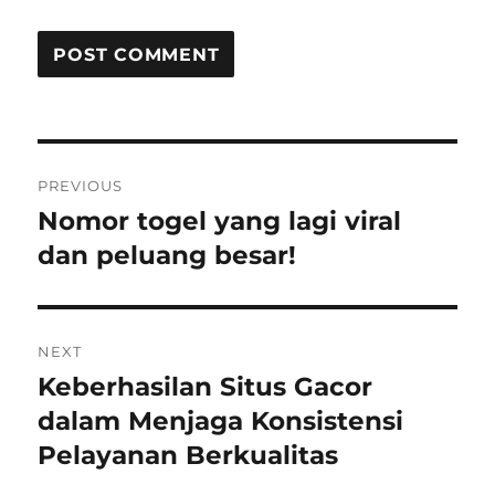
Post
PREVIOUS
navigation
Nomor togel yang lagi viral
Previous
post:
dan peluang besar!
NEXT
Keberhasilan Situs Gacor
Next
post:
dalam Menjaga Konsistensi
Pelayanan Berkualitas