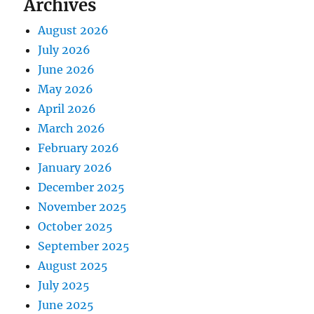
Archives
August 2026
July 2026
June 2026
May 2026
April 2026
March 2026
February 2026
January 2026
December 2025
November 2025
October 2025
September 2025
August 2025
July 2025
June 2025