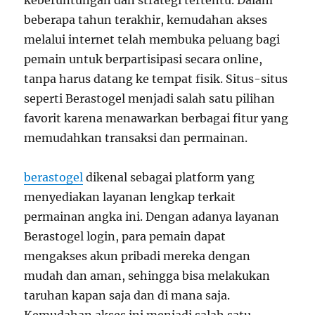
keberuntungan dan strategi tertentu. Dalam
beberapa tahun terakhir, kemudahan akses
melalui internet telah membuka peluang bagi
pemain untuk berpartisipasi secara online,
tanpa harus datang ke tempat fisik. Situs-situs
seperti Berastogel menjadi salah satu pilihan
favorit karena menawarkan berbagai fitur yang
memudahkan transaksi dan permainan.
berastogel
dikenal sebagai platform yang
menyediakan layanan lengkap terkait
permainan angka ini. Dengan adanya layanan
Berastogel login, para pemain dapat
mengakses akun pribadi mereka dengan
mudah dan aman, sehingga bisa melakukan
taruhan kapan saja dan di mana saja.