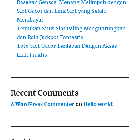
Rasakan Sensasi Menang Melimpah dengan
Slot Gacor dan Link Slot yang Selalu
Membayar
Temukan Situs Slot Paling Menguntungkan
dan Raih Jackpot Fantastis
Toto Slot Gacor Terdepan Dengan Akses
Link Praktis
Recent Comments
A WordPress Commenter
on
Hello world!