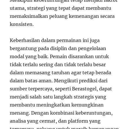
Meskipun keberuntungan tetap menjadi faktor
utama, strategi yang tepat dapat membantu
memaksimalkan peluang kemenangan secara
konsisten.
Keberhasilan dalam permainan ini juga
bergantung pada disiplin dan pengelolaan
modal yang baik. Pemain disarankan untuk
tidak terlalu sering dan tidak terlalu besar
dalam memasang taruhan agar tetap berada
dalam batas aman. Mengikuti prediksi dari
sumber terpercaya, seperti Berastogel, dapat
menjadi salah satu langkah strategis yang
membantu meningkatkan kemungkinan
menang. Dengan kombinasi keberuntungan,
analisa yang cermat, dan platform yang