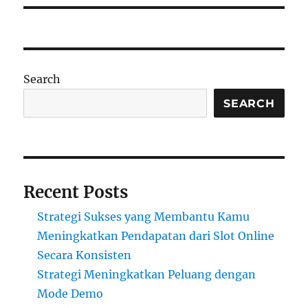
Search
SEARCH
Recent Posts
Strategi Sukses yang Membantu Kamu
Meningkatkan Pendapatan dari Slot Online
Secara Konsisten
Strategi Meningkatkan Peluang dengan
Mode Demo