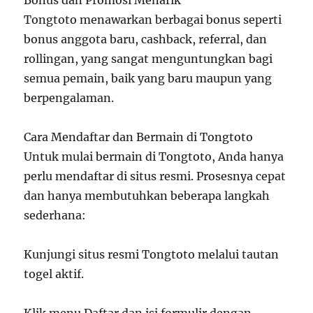
Bonus dan Promosi Menarik
Tongtoto menawarkan berbagai bonus seperti
bonus anggota baru, cashback, referral, dan
rollingan, yang sangat menguntungkan bagi
semua pemain, baik yang baru maupun yang
berpengalaman.
Cara Mendaftar dan Bermain di Tongtoto
Untuk mulai bermain di Tongtoto, Anda hanya
perlu mendaftar di situs resmi. Prosesnya cepat
dan hanya membutuhkan beberapa langkah
sederhana:
Kunjungi situs resmi Tongtoto melalui tautan
togel aktif.