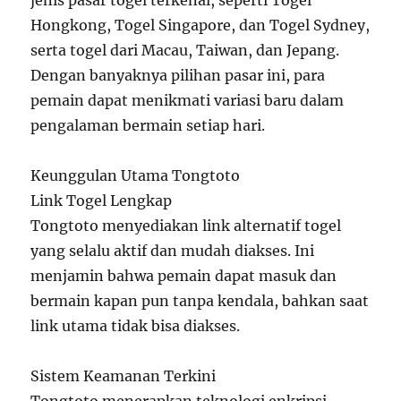
jenis pasar togel terkenal, seperti Togel
Hongkong, Togel Singapore, dan Togel Sydney,
serta togel dari Macau, Taiwan, dan Jepang.
Dengan banyaknya pilihan pasar ini, para
pemain dapat menikmati variasi baru dalam
pengalaman bermain setiap hari.
Keunggulan Utama Tongtoto
Link Togel Lengkap
Tongtoto menyediakan link alternatif togel
yang selalu aktif dan mudah diakses. Ini
menjamin bahwa pemain dapat masuk dan
bermain kapan pun tanpa kendala, bahkan saat
link utama tidak bisa diakses.
Sistem Keamanan Terkini