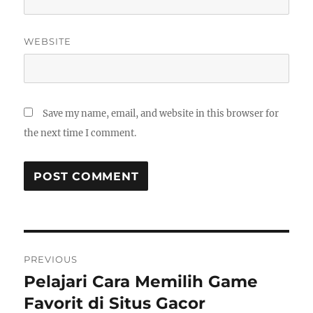
WEBSITE
Save my name, email, and website in this browser for
the next time I comment.
Post
PREVIOUS
navigation
Pelajari Cara Memilih Game
Previous
post:
Favorit di Situs Gacor