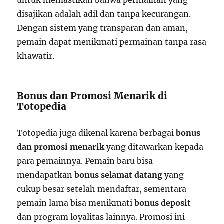
untuk memastikan bahwa permainan yang
disajikan adalah adil dan tanpa kecurangan.
Dengan sistem yang transparan dan aman,
pemain dapat menikmati permainan tanpa rasa
khawatir.
Bonus dan Promosi Menarik di
Totopedia
Totopedia juga dikenal karena berbagai
bonus
dan promosi menarik
yang ditawarkan kepada
para pemainnya. Pemain baru bisa
mendapatkan
bonus selamat datang
yang
cukup besar setelah mendaftar, sementara
pemain lama bisa menikmati
bonus deposit
dan program loyalitas lainnya. Promosi ini