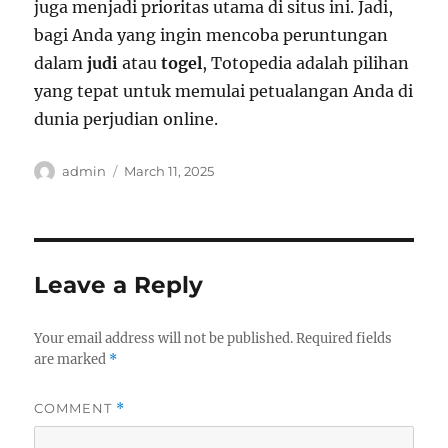
juga menjadi prioritas utama di situs ini. Jadi,
bagi Anda yang ingin mencoba peruntungan
dalam
judi
atau
togel
, Totopedia adalah pilihan
yang tepat untuk memulai petualangan Anda di
dunia perjudian online.
Author
Posted
admin
March 11, 2025
on
Leave a Reply
Your email address will not be published.
Required fields
are marked
*
COMMENT
*