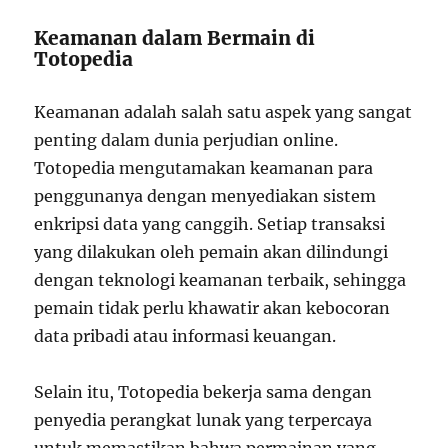
Keamanan dalam Bermain di
Totopedia
Keamanan adalah salah satu aspek yang sangat
penting dalam dunia perjudian online.
Totopedia mengutamakan keamanan para
penggunanya dengan menyediakan sistem
enkripsi data yang canggih. Setiap transaksi
yang dilakukan oleh pemain akan dilindungi
dengan teknologi keamanan terbaik, sehingga
pemain tidak perlu khawatir akan kebocoran
data pribadi atau informasi keuangan.
Selain itu, Totopedia bekerja sama dengan
penyedia perangkat lunak yang terpercaya