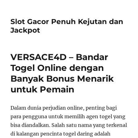
Slot Gacor Penuh Kejutan dan
Jackpot
VERSACE4D – Bandar
Togel Online dengan
Banyak Bonus Menarik
untuk Pemain
Dalam dunia perjudian online, penting bagi
para pengguna untuk memilih agen togel yang
bisa diandalkan. Salah satu nama yang terkenal
di kalangan pencinta togel daring adalah