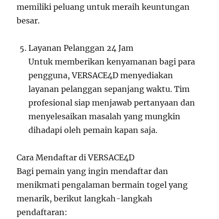
memiliki peluang untuk meraih keuntungan
besar.
Layanan Pelanggan 24 Jam
Untuk memberikan kenyamanan bagi para
pengguna, VERSACE4D menyediakan
layanan pelanggan sepanjang waktu. Tim
profesional siap menjawab pertanyaan dan
menyelesaikan masalah yang mungkin
dihadapi oleh pemain kapan saja.
Cara Mendaftar di VERSACE4D
Bagi pemain yang ingin mendaftar dan
menikmati pengalaman bermain togel yang
menarik, berikut langkah-langkah
pendaftaran: