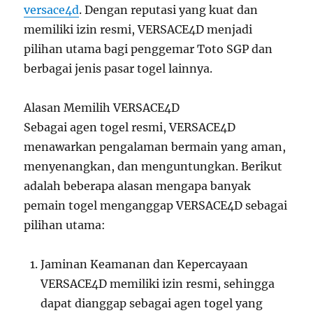
versace4d
. Dengan reputasi yang kuat dan
memiliki izin resmi, VERSACE4D menjadi
pilihan utama bagi penggemar Toto SGP dan
berbagai jenis pasar togel lainnya.
Alasan Memilih VERSACE4D
Sebagai agen togel resmi, VERSACE4D
menawarkan pengalaman bermain yang aman,
menyenangkan, dan menguntungkan. Berikut
adalah beberapa alasan mengapa banyak
pemain togel menganggap VERSACE4D sebagai
pilihan utama:
Jaminan Keamanan dan Kepercayaan
VERSACE4D memiliki izin resmi, sehingga
dapat dianggap sebagai agen togel yang