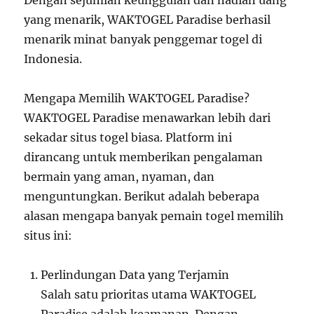
Dengan sejumlah keunggulan dan hadiah uang
yang menarik, WAKTOGEL Paradise berhasil
menarik minat banyak penggemar togel di
Indonesia.
Mengapa Memilih WAKTOGEL Paradise?
WAKTOGEL Paradise menawarkan lebih dari
sekadar situs togel biasa. Platform ini
dirancang untuk memberikan pengalaman
bermain yang aman, nyaman, dan
menguntungkan. Berikut adalah beberapa
alasan mengapa banyak pemain togel memilih
situs ini:
Perlindungan Data yang Terjamin
Salah satu prioritas utama WAKTOGEL