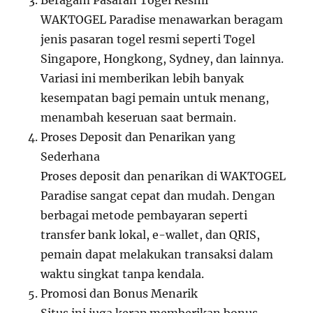
Beragam Pasaran Togel Resmi
WAKTOGEL Paradise menawarkan beragam
jenis pasaran togel resmi seperti Togel
Singapore, Hongkong, Sydney, dan lainnya.
Variasi ini memberikan lebih banyak
kesempatan bagi pemain untuk menang,
menambah keseruan saat bermain.
Proses Deposit dan Penarikan yang
Sederhana
Proses deposit dan penarikan di WAKTOGEL
Paradise sangat cepat dan mudah. Dengan
berbagai metode pembayaran seperti
transfer bank lokal, e-wallet, dan QRIS,
pemain dapat melakukan transaksi dalam
waktu singkat tanpa kendala.
Promosi dan Bonus Menarik