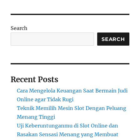
Search
SEARCH
Recent Posts
Cara Mengelola Keuangan Saat Bermain Judi
Online agar Tidak Rugi
Teknik Memilih Mesin Slot Dengan Peluang
Menang Tinggi
Uji Keberuntunganmu di Slot Online dan
Rasakan Sensasi Menang yang Membuat