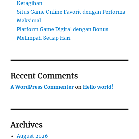
Ketagihan
Situs Game Online Favorit dengan Performa
Maksimal
Platform Game Digital dengan Bonus
Melimpah Setiap Hari
Recent Comments
A WordPress Commenter
on
Hello world!
Archives
August 2026