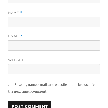
NAME
*
EMAIL
*
WEBSITE
Save my name, email, and website in this browser for
the next time I comment.