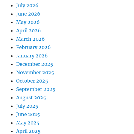
July 2026
June 2026
May 2026
April 2026
March 2026
February 2026
January 2026
December 2025
November 2025
October 2025
September 2025
August 2025
July 2025
June 2025
May 2025
April 2025