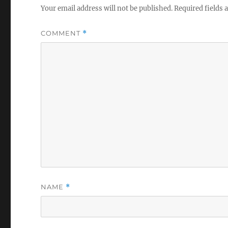
Your email address will not be published.
Required fields
COMMENT
*
NAME
*