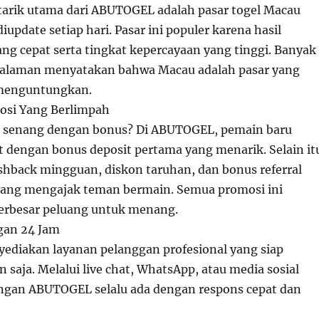
 tarik utama dari ABUTOGEL adalah pasar togel Macau
iupdate setiap hari. Pasar ini populer karena hasil
 cepat serta tingkat kepercayaan yang tinggi. Banyak
alaman menyatakan bahwa Macau adalah pasar yang
 menguntungkan.
osi Yang Berlimpah
k senang dengan bonus? Di ABUTOGEL, pemain baru
 dengan bonus deposit pertama yang menarik. Selain it
ashback mingguan, diskon taruhan, dan bonus referral
yang mengajak teman bermain. Semua promosi ini
rbesar peluang untuk menang.
gan 24 Jam
diakan layanan pelanggan profesional yang siap
saja. Melalui live chat, WhatsApp, atau media sosial
ngan ABUTOGEL selalu ada dengan respons cepat dan