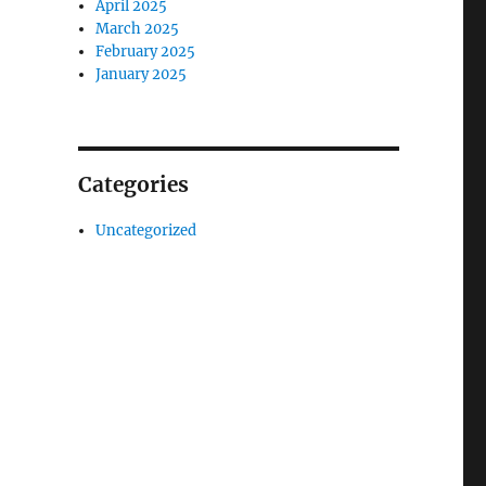
April 2025
March 2025
February 2025
January 2025
Categories
Uncategorized