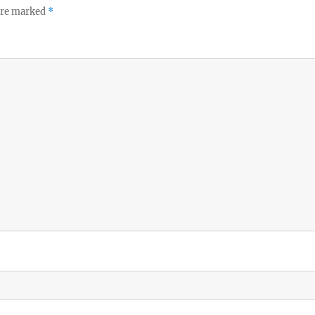
 are marked
*