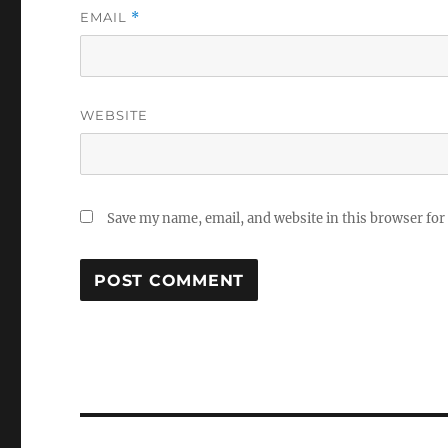
EMAIL
*
WEBSITE
Save my name, email, and website in this browser for
Post