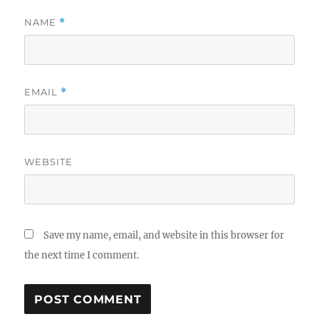
NAME
*
EMAIL
*
WEBSITE
Save my name, email, and website in this browser for
the next time I comment.