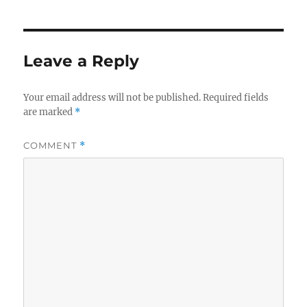
Leave a Reply
Your email address will not be published.
Required fields
are marked
*
COMMENT
*