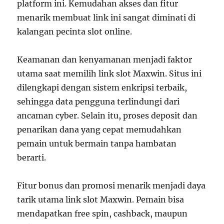
platform ini. Kemudahan akses dan fitur
menarik membuat link ini sangat diminati di
kalangan pecinta slot online.
Keamanan dan kenyamanan menjadi faktor
utama saat memilih link slot Maxwin. Situs ini
dilengkapi dengan sistem enkripsi terbaik,
sehingga data pengguna terlindungi dari
ancaman cyber. Selain itu, proses deposit dan
penarikan dana yang cepat memudahkan
pemain untuk bermain tanpa hambatan
berarti.
Fitur bonus dan promosi menarik menjadi daya
tarik utama link slot Maxwin. Pemain bisa
mendapatkan free spin, cashback, maupun