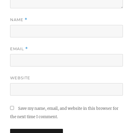
NAME
*
EMAIL
*
WEBSITE
Save my name, email, and website in this browser for
the next time I comment.