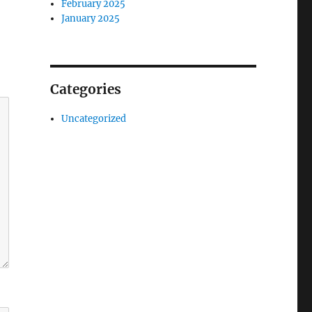
February 2025
January 2025
Categories
Uncategorized