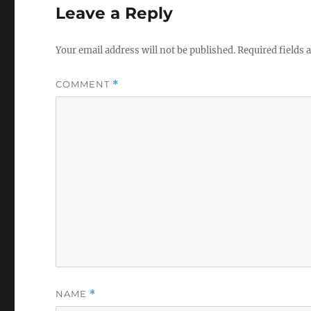
Leave a Reply
Your email address will not be published.
Required fields
COMMENT
*
NAME
*