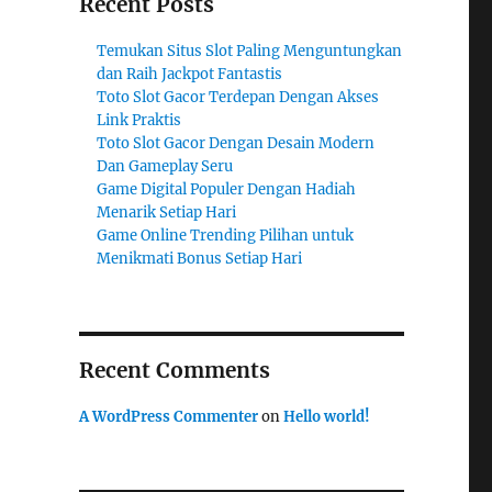
Recent Posts
Temukan Situs Slot Paling Menguntungkan
dan Raih Jackpot Fantastis
Toto Slot Gacor Terdepan Dengan Akses
Link Praktis
Toto Slot Gacor Dengan Desain Modern
Dan Gameplay Seru
Game Digital Populer Dengan Hadiah
Menarik Setiap Hari
Game Online Trending Pilihan untuk
Menikmati Bonus Setiap Hari
Recent Comments
A WordPress Commenter
on
Hello world!