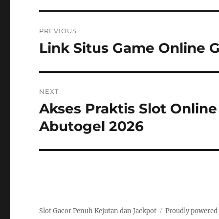
Post
PREVIOUS
navigation
Link Situs Game Online G
Previous
post:
NEXT
Akses Praktis Slot Onlin
Next
post:
Abutogel 2026
Slot Gacor Penuh Kejutan dan Jackpot
Proudly powered