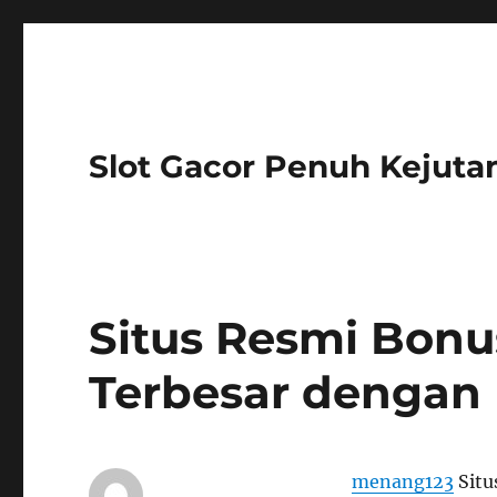
Slot Gacor Penuh Kejuta
Situs Resmi Bon
Terbesar dengan
menang123
Situ