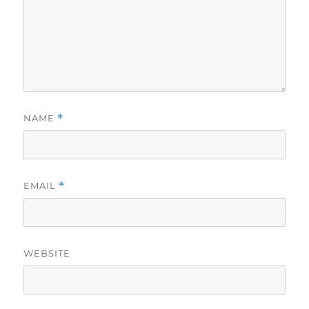
NAME
*
EMAIL
*
WEBSITE