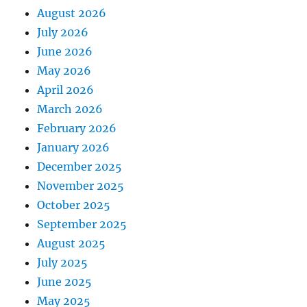
August 2026
July 2026
June 2026
May 2026
April 2026
March 2026
February 2026
January 2026
December 2025
November 2025
October 2025
September 2025
August 2025
July 2025
June 2025
May 2025