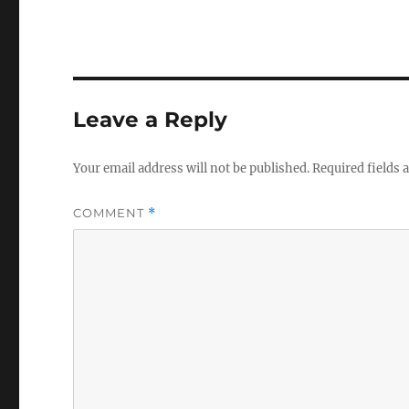
Leave a Reply
Your email address will not be published.
Required fields
COMMENT
*