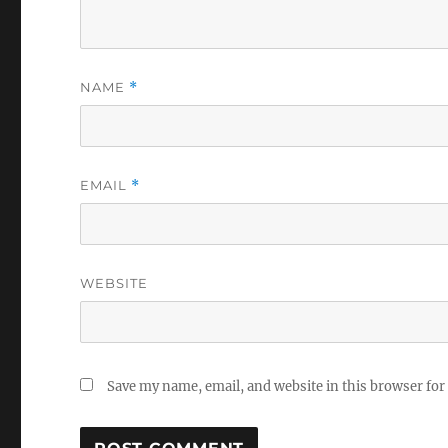
NAME
*
EMAIL
*
WEBSITE
Save my name, email, and website in this browser for