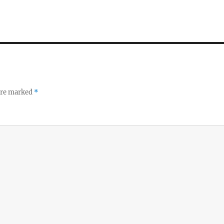
 are marked
*