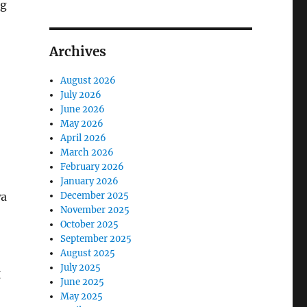
ng
Archives
August 2026
July 2026
June 2026
May 2026
April 2026
March 2026
February 2026
January 2026
wa
December 2025
November 2025
October 2025
September 2025
August 2025
July 2025
g
June 2025
May 2025