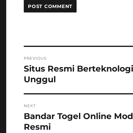
Post
PREVIOUS
navigation
Situs Resmi Berteknolo
Previous
post:
Unggul
NEXT
Bandar Togel Online Mod
Next
post:
Resmi