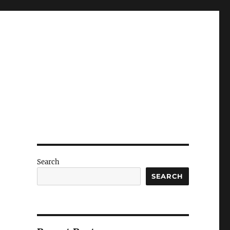
Search
SEARCH