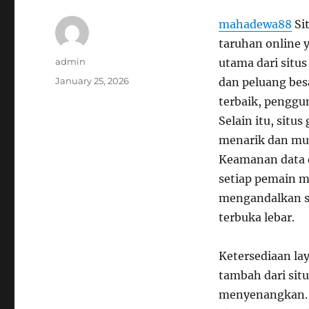
mahadewa88
Sit
taruhan online 
Author
admin
utama dari situ
Posted
January 25, 2026
dan peluang bes
on
terbaik, penggu
Selain itu, sit
menarik dan mu
Keamanan data d
setiap pemain m
mengandalkan s
terbuka lebar.
Ketersediaan la
tambah dari si
menyenangkan.