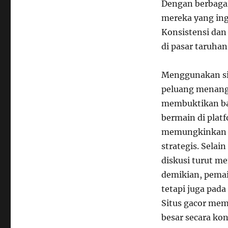
Dengan berbagai
mereka yang ing
Konsistensi dan
di pasar taruhan
Menggunakan si
peluang menang 
membuktikan ba
bermain di platf
memungkinkan p
strategis. Selai
diskusi turut m
demikian, pema
tetapi juga pad
Situs gacor mem
besar secara kon