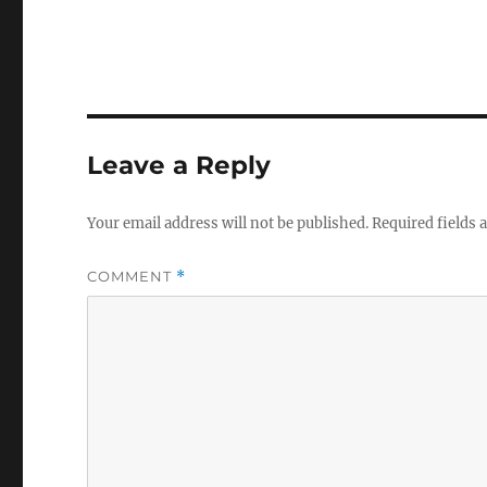
Leave a Reply
Your email address will not be published.
Required fields
COMMENT
*