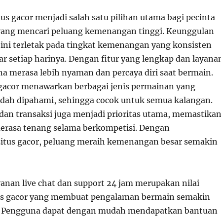
us gacor menjadi salah satu pilihan utama bagi pecinta
yang mencari peluang kemenangan tinggi. Keunggulan
s ini terletak pada tingkat kemenangan yang konsisten
ar setiap harinya. Dengan fitur yang lengkap dan layana
na merasa lebih nyaman dan percaya diri saat bermain.
us gacor menawarkan berbagai jenis permainan yang
dah dipahami, sehingga cocok untuk semua kalangan.
an transaksi juga menjadi prioritas utama, memastika
erasa tenang selama berkompetisi. Dengan
itus gacor, peluang meraih kemenangan besar semakin
yanan live chat dan support 24 jam merupakan nilai
tus gacor yang membuat pengalaman bermain semakin
 Pengguna dapat dengan mudah mendapatkan bantuan