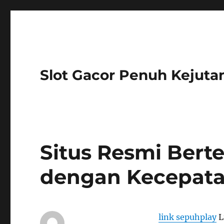
Slot Gacor Penuh Kejuta
Situs Resmi Bert
dengan Kecepat
link sepuhplay
L