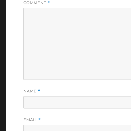
COMMENT
*
NAME
*
EMAIL
*