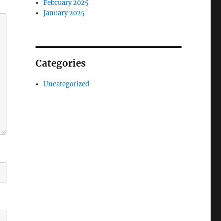
February 2025
January 2025
Categories
Uncategorized