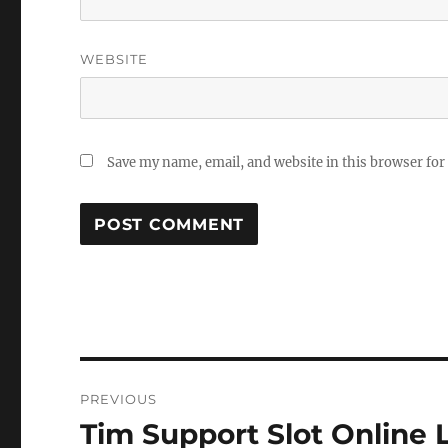
WEBSITE
Save my name, email, and website in this browser for
Post
PREVIOUS
navigation
Tim Support Slot Online 
Previous