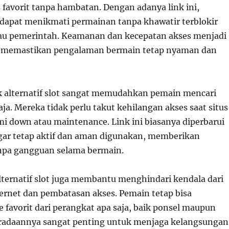
 favorit tanpa hambatan. Dengan adanya link ini,
dapat menikmati permainan tanpa khawatir terblokir
tau pemerintah. Keamanan dan kecepatan akses menjadi
a, memastikan pengalaman bermain tetap nyaman dan
 alternatif slot sangat memudahkan pemain mencari
ja. Mereka tidak perlu takut kehilangan akses saat situs
 down atau maintenance. Link ini biasanya diperbarui
agar tetap aktif dan aman digunakan, memberikan
pa gangguan selama bermain.
 alternatif slot juga membantu menghindari kendala dari
ernet dan pembatasan akses. Pemain tetap bisa
favorit dari perangkat apa saja, baik ponsel maupun
radaannya sangat penting untuk menjaga kelangsungan