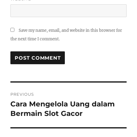
Save my name, email, and website in this browser for
the next time I comment.
Post
PREVIOUS
navigation
Cara Mengelola Uang dalam
Previous
post:
Bermain Slot Gacor