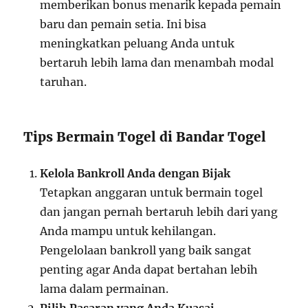
memberikan bonus menarik kepada pemain
baru dan pemain setia. Ini bisa
meningkatkan peluang Anda untuk
bertaruh lebih lama dan menambah modal
taruhan.
Tips Bermain Togel di Bandar Togel
Kelola Bankroll Anda dengan Bijak
Tetapkan anggaran untuk bermain togel
dan jangan pernah bertaruh lebih dari yang
Anda mampu untuk kehilangan.
Pengelolaan bankroll yang baik sangat
penting agar Anda dapat bertahan lebih
lama dalam permainan.