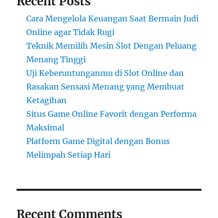
Recent Posts
Cara Mengelola Keuangan Saat Bermain Judi
Online agar Tidak Rugi
Teknik Memilih Mesin Slot Dengan Peluang
Menang Tinggi
Uji Keberuntunganmu di Slot Online dan
Rasakan Sensasi Menang yang Membuat
Ketagihan
Situs Game Online Favorit dengan Performa
Maksimal
Platform Game Digital dengan Bonus
Melimpah Setiap Hari
Recent Comments