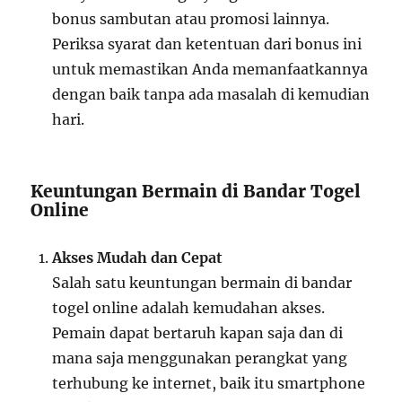
bonus sambutan atau promosi lainnya.
Periksa syarat dan ketentuan dari bonus ini
untuk memastikan Anda memanfaatkannya
dengan baik tanpa ada masalah di kemudian
hari.
Keuntungan Bermain di Bandar Togel
Online
Akses Mudah dan Cepat
Salah satu keuntungan bermain di bandar
togel online adalah kemudahan akses.
Pemain dapat bertaruh kapan saja dan di
mana saja menggunakan perangkat yang
terhubung ke internet, baik itu smartphone