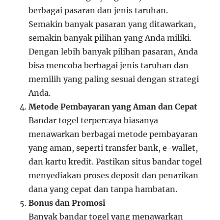
berbagai pasaran dan jenis taruhan.
Semakin banyak pasaran yang ditawarkan,
semakin banyak pilihan yang Anda miliki.
Dengan lebih banyak pilihan pasaran, Anda
bisa mencoba berbagai jenis taruhan dan
memilih yang paling sesuai dengan strategi
Anda.
Metode Pembayaran yang Aman dan Cepat
Bandar togel terpercaya biasanya
menawarkan berbagai metode pembayaran
yang aman, seperti transfer bank, e-wallet,
dan kartu kredit. Pastikan situs bandar togel
menyediakan proses deposit dan penarikan
dana yang cepat dan tanpa hambatan.
Bonus dan Promosi
Banyak bandar togel yang menawarkan