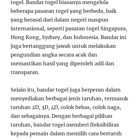
togel. Bandar togel biasanya mengelola
beberapa pasaran togel yang berbeda, baik
yang berasal dari dalam negeri maupun
internasional, seperti pasaran togel Singapura,
Hong Kong, Sydney, dan Indonesia. Bandar ini
juga bertanggung jawab untuk melakukan
pengundian angka secara acak dan
memastikan hasil yang diperoleh adil dan
transparan.
Selain itu, bandar togel juga berperan dalam
menyediakan berbagai jenis taruhan, termasuk
taruhan 2D, 3D, 4D, colok bebas, colok naga,
dan sebagainya. Dengan berbagai pilihan
taruhan, bandar togel memberi fleksibilitas
kepada pemain dalam memilih cara bertaruh