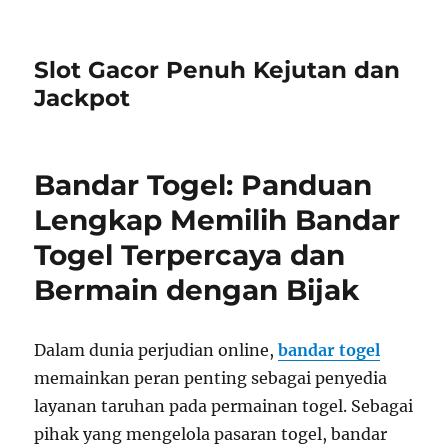
Slot Gacor Penuh Kejutan dan
Jackpot
Bandar Togel: Panduan
Lengkap Memilih Bandar
Togel Terpercaya dan
Bermain dengan Bijak
Dalam dunia perjudian online,
bandar togel
memainkan peran penting sebagai penyedia
layanan taruhan pada permainan togel. Sebagai
pihak yang mengelola pasaran togel, bandar