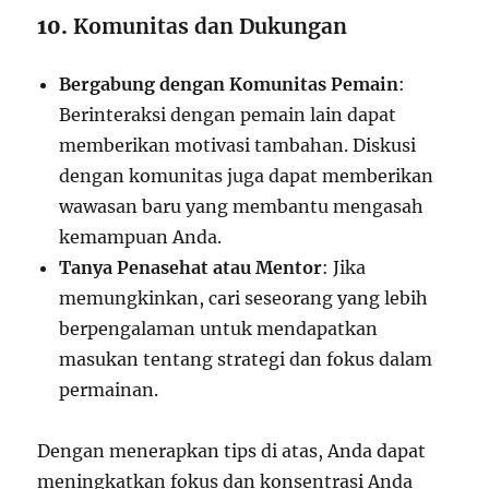
10.
Komunitas dan Dukungan
Bergabung dengan Komunitas Pemain
:
Berinteraksi dengan pemain lain dapat
memberikan motivasi tambahan. Diskusi
dengan komunitas juga dapat memberikan
wawasan baru yang membantu mengasah
kemampuan Anda.
Tanya Penasehat atau Mentor
: Jika
memungkinkan, cari seseorang yang lebih
berpengalaman untuk mendapatkan
masukan tentang strategi dan fokus dalam
permainan.
Dengan menerapkan tips di atas, Anda dapat
meningkatkan fokus dan konsentrasi Anda