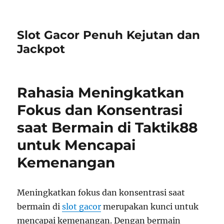
Slot Gacor Penuh Kejutan dan
Jackpot
Rahasia Meningkatkan
Fokus dan Konsentrasi
saat Bermain di Taktik88
untuk Mencapai
Kemenangan
Meningkatkan fokus dan konsentrasi saat
bermain di
slot gacor
merupakan kunci untuk
mencapai kemenangan. Dengan bermain