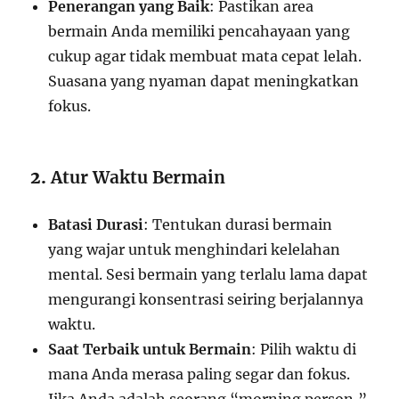
Penerangan yang Baik
: Pastikan area
bermain Anda memiliki pencahayaan yang
cukup agar tidak membuat mata cepat lelah.
Suasana yang nyaman dapat meningkatkan
fokus.
2.
Atur Waktu Bermain
Batasi Durasi
: Tentukan durasi bermain
yang wajar untuk menghindari kelelahan
mental. Sesi bermain yang terlalu lama dapat
mengurangi konsentrasi seiring berjalannya
waktu.
Saat Terbaik untuk Bermain
: Pilih waktu di
mana Anda merasa paling segar dan fokus.