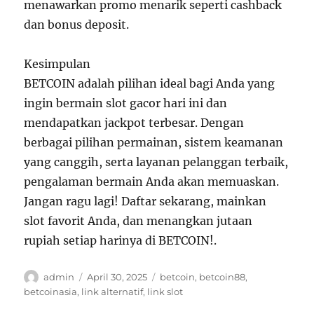
menawarkan promo menarik seperti cashback
dan bonus deposit.
Kesimpulan
BETCOIN adalah pilihan ideal bagi Anda yang
ingin bermain slot gacor hari ini dan
mendapatkan jackpot terbesar. Dengan
berbagai pilihan permainan, sistem keamanan
yang canggih, serta layanan pelanggan terbaik,
pengalaman bermain Anda akan memuaskan.
Jangan ragu lagi! Daftar sekarang, mainkan
slot favorit Anda, dan menangkan jutaan
rupiah setiap harinya di BETCOIN!.
Author
Posted
Tags
admin
April 30, 2025
betcoin
,
betcoin88
,
on
betcoinasia
,
link alternatif
,
link slot