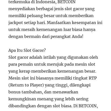
terkemuka di Indonesia, BETCOIN
menyediakan berbagai jenis slot gacor yang
memiliki peluang besar untuk memberikan
jackpot setiap hari. Manfaatkan kesempatan ini
untuk meraih kemenangan luar biasa hanya
dengan bermain dari perangkat Anda!
Apa Itu Slot Gacor?
Slot gacor adalah istilah yang digunakan oleh
para pemain untuk merujuk pada mesin slot
yang kerap memberikan kemenangan besar.
Mesin slot ini biasanya memiliki tingkat RTP
(Return to Player) yang tinggi, dilengkapi
bonus tambahan, dan menawarkan
kemungkinan menang yang lebih sering
dibandingkan dengan slot biasa. Di BETCOIN,