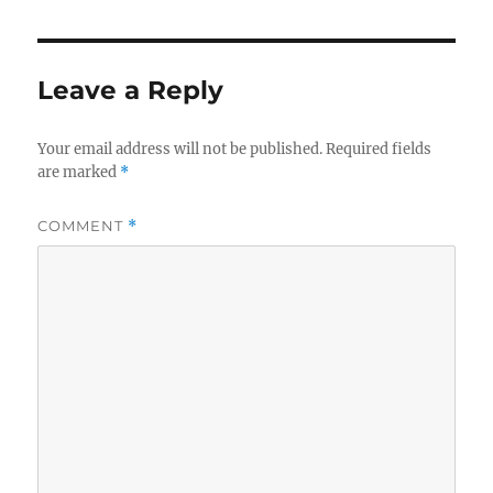
Leave a Reply
Your email address will not be published.
Required fields
are marked
*
COMMENT
*