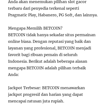
Anda akan menemukan pilihan slot gacor
terbaru dari penyedia terkenal seperti
Pragmatic Play, Habanero, PG Soft, dan lainnya.
Mengapa Memilih BETCOIN?
BETCOIN tidak hanya sekadar situs permainan
online biasa. Dengan reputasi yang baik dan
layanan yang profesional, BETCOIN menjadi
favorit bagi ribuan pemain di seluruh
Indonesia. Berikut adalah beberapa alasan
mengapa BETCOIN adalah pilihan terbaik
Anda:
Jackpot Terbesar: BETCOIN menawarkan
jackpot progresif dan harian yang dapat
mencapai ratusan juta rupiah.