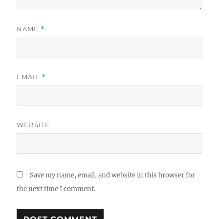
NAME
*
EMAIL
*
WEBSITE
Save my name, email, and website in this browser for
the next time I comment.