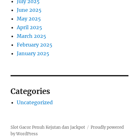
July 2025
June 2025
May 2025
April 2025
March 2025
February 2025
January 2025
Categories
Uncategorized
Slot Gacor Penuh Kejutan dan Jackpot
Proudly powered
by WordPress