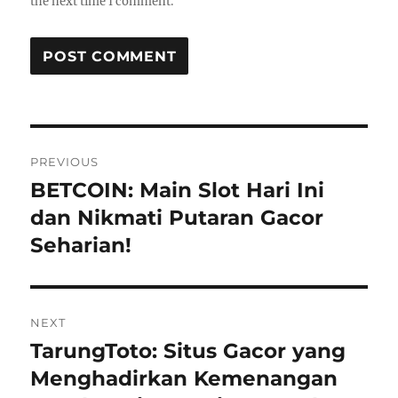
the next time I comment.
Post
PREVIOUS
navigation
BETCOIN: Main Slot Hari Ini
Previous
post:
dan Nikmati Putaran Gacor
Seharian!
NEXT
TarungToto: Situs Gacor yang
Next
post:
Menghadirkan Kemenangan