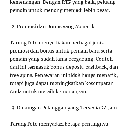
kemenangan. Dengan RTP yang baik, peluang
pemain untuk menang menjadi lebih besar.
Promosi dan Bonus yang Menarik
TarungToto menyediakan berbagai jenis
promosi dan bonus untuk pemain baru serta
pemain yang sudah lama bergabung. Contoh
dari ini termasuk bonus deposit, cashback, dan
free spins. Penawaran ini tidak hanya menarik,
tetapi juga dapat meningkatkan kesempatan
Anda untuk meraih kemenangan.
Dukungan Pelanggan yang Tersedia 24 Jam
TarungToto menyadari betapa pentingnya