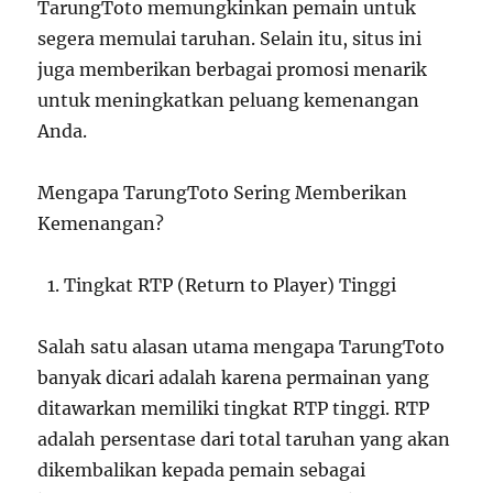
TarungToto memungkinkan pemain untuk
segera memulai taruhan. Selain itu, situs ini
juga memberikan berbagai promosi menarik
untuk meningkatkan peluang kemenangan
Anda.
Mengapa TarungToto Sering Memberikan
Kemenangan?
Tingkat RTP (Return to Player) Tinggi
Salah satu alasan utama mengapa TarungToto
banyak dicari adalah karena permainan yang
ditawarkan memiliki tingkat RTP tinggi. RTP
adalah persentase dari total taruhan yang akan
dikembalikan kepada pemain sebagai