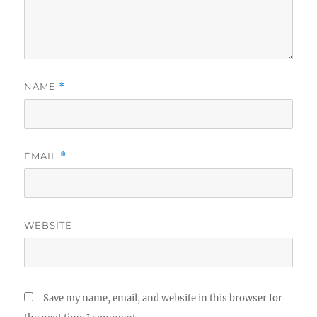
NAME
*
EMAIL
*
WEBSITE
Save my name, email, and website in this browser for