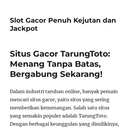
Slot Gacor Penuh Kejutan dan
Jackpot
Situs Gacor TarungToto:
Menang Tanpa Batas,
Bergabung Sekarang!
Dalam industri taruhan online, banyak pemain
mencari situs gacor, yaitu situs yang sering
memberikan kemenangan. Salah satu situs
yang semakin populer adalah TarungToto.
Dengan berbagai keunggulan yang dimilikinya,