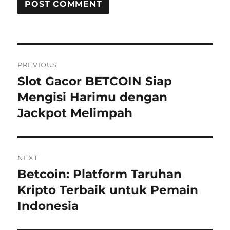
Post
PREVIOUS
navigation
Slot Gacor BETCOIN Siap
Previous
post:
Mengisi Harimu dengan
Jackpot Melimpah
NEXT
Betcoin: Platform Taruhan
Next
post:
Kripto Terbaik untuk Pemain
Indonesia