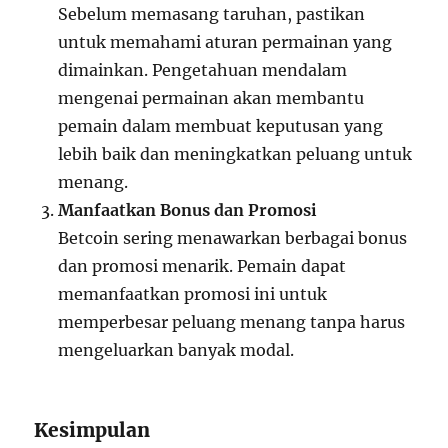
Sebelum memasang taruhan, pastikan
untuk memahami aturan permainan yang
dimainkan. Pengetahuan mendalam
mengenai permainan akan membantu
pemain dalam membuat keputusan yang
lebih baik dan meningkatkan peluang untuk
menang.
Manfaatkan Bonus dan Promosi
Betcoin sering menawarkan berbagai bonus
dan promosi menarik. Pemain dapat
memanfaatkan promosi ini untuk
memperbesar peluang menang tanpa harus
mengeluarkan banyak modal.
Kesimpulan