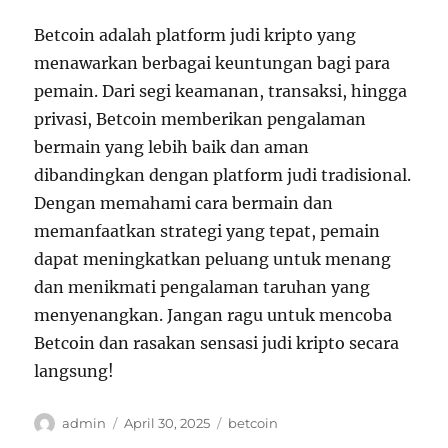
Betcoin adalah platform judi kripto yang
menawarkan berbagai keuntungan bagi para
pemain. Dari segi keamanan, transaksi, hingga
privasi, Betcoin memberikan pengalaman
bermain yang lebih baik dan aman
dibandingkan dengan platform judi tradisional.
Dengan memahami cara bermain dan
memanfaatkan strategi yang tepat, pemain
dapat meningkatkan peluang untuk menang
dan menikmati pengalaman taruhan yang
menyenangkan. Jangan ragu untuk mencoba
Betcoin dan rasakan sensasi judi kripto secara
langsung!
Author
Posted
Tags
admin
April 30, 2025
betcoin
on