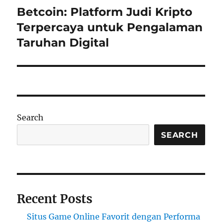
Betcoin: Platform Judi Kripto
Next
post:
Terpercaya untuk Pengalaman
Taruhan Digital
Search
SEARCH
Recent Posts
Situs Game Online Favorit dengan Performa