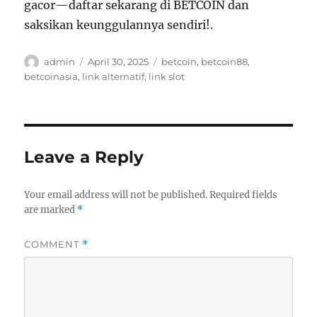
gacor—daftar sekarang di BETCOIN dan
saksikan keunggulannya sendiri!.
Author
Posted
Tags
admin
April 30, 2025
betcoin
,
betcoin88
,
on
betcoinasia
,
link alternatif
,
link slot
Leave a Reply
Your email address will not be published.
Required fields
are marked
*
COMMENT
*