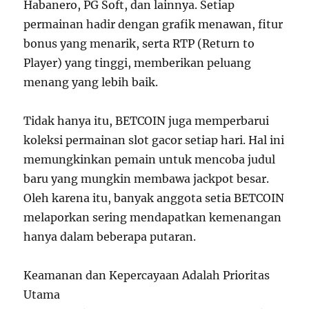
Habanero, PG Soft, dan lainnya. Setiap
permainan hadir dengan grafik menawan, fitur
bonus yang menarik, serta RTP (Return to
Player) yang tinggi, memberikan peluang
menang yang lebih baik.
Tidak hanya itu, BETCOIN juga memperbarui
koleksi permainan slot gacor setiap hari. Hal ini
memungkinkan pemain untuk mencoba judul
baru yang mungkin membawa jackpot besar.
Oleh karena itu, banyak anggota setia BETCOIN
melaporkan sering mendapatkan kemenangan
hanya dalam beberapa putaran.
Keamanan dan Kepercayaan Adalah Prioritas
Utama