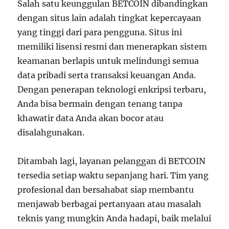
Salah satu keunggulan BETCOIN dibandingkan
dengan situs lain adalah tingkat kepercayaan
yang tinggi dari para pengguna. Situs ini
memiliki lisensi resmi dan menerapkan sistem
keamanan berlapis untuk melindungi semua
data pribadi serta transaksi keuangan Anda.
Dengan penerapan teknologi enkripsi terbaru,
Anda bisa bermain dengan tenang tanpa
khawatir data Anda akan bocor atau
disalahgunakan.
Ditambah lagi, layanan pelanggan di BETCOIN
tersedia setiap waktu sepanjang hari. Tim yang
profesional dan bersahabat siap membantu
menjawab berbagai pertanyaan atau masalah
teknis yang mungkin Anda hadapi, baik melalui