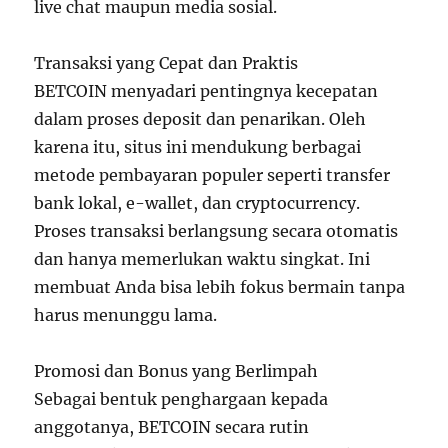
live chat maupun media sosial.
Transaksi yang Cepat dan Praktis
BETCOIN menyadari pentingnya kecepatan
dalam proses deposit dan penarikan. Oleh
karena itu, situs ini mendukung berbagai
metode pembayaran populer seperti transfer
bank lokal, e-wallet, dan cryptocurrency.
Proses transaksi berlangsung secara otomatis
dan hanya memerlukan waktu singkat. Ini
membuat Anda bisa lebih fokus bermain tanpa
harus menunggu lama.
Promosi dan Bonus yang Berlimpah
Sebagai bentuk penghargaan kepada
anggotanya, BETCOIN secara rutin