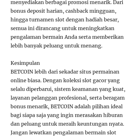
menyediakan berbagai promosi menarik. Dari
bonus deposit harian, cashback mingguan,
hingga turnamen slot dengan hadiah besar,
semua ini dirancang untuk meningkatkan
pengalaman bermain Anda serta memberikan
lebih banyak peluang untuk menang.
Kesimpulan
BETCOIN lebih dari sekadar situs permainan
online biasa. Dengan koleksi slot gacor yang
selalu diperbarui, sistem keamanan yang kuat,
layanan pelanggan profesional, serta beragam
bonus menarik, BETCOIN adalah pilihan ideal
bagi siapa saja yang ingin merasakan hiburan
dan peluang untuk meraih keuntungan nyata.
Jangan lewatkan pengalaman bermain slot