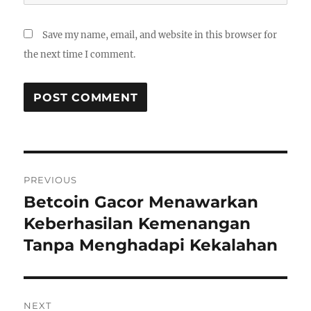
Save my name, email, and website in this browser for
the next time I comment.
Post
PREVIOUS
navigation
Betcoin Gacor Menawarkan
Previous
post:
Keberhasilan Kemenangan
Tanpa Menghadapi Kekalahan
NEXT