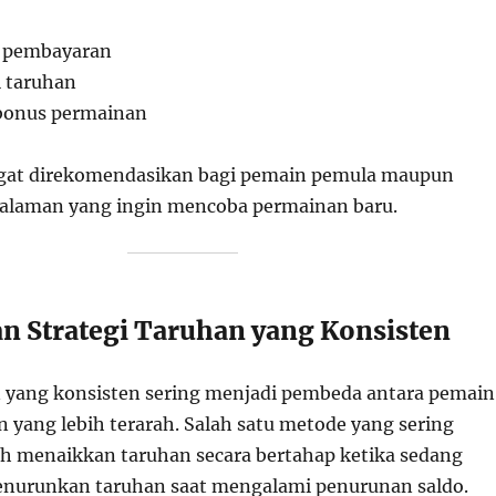
 pembayaran
i taruhan
 bonus permainan
ngat direkomendasikan bagi pemain pemula maupun
alaman yang ingin mencoba permainan baru.
 Strategi Taruhan yang Konsisten
n yang konsisten sering menjadi pembeda antara pemain
n yang lebih terarah. Salah satu metode yang sering
h menaikkan taruhan secara bertahap ketika sedang
nurunkan taruhan saat mengalami penurunan saldo.