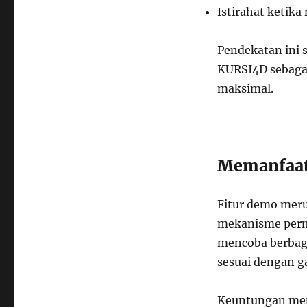
Istirahat ketik
Pendekatan ini 
KURSI4D sebagai
maksimal.
Memanfaat
Fitur demo meru
mekanisme perma
mencoba berbaga
sesuai dengan g
Keuntungan men