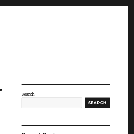
r
Search
SEARCH