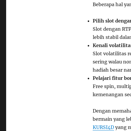
Beberapa hal ya
Pilih slot denga
Slot dengan RT
lebih stabil dal
Kenali volatili
Slot volatilita
sering walau no
hadiah besar na
Pelajari fitur b
Free spin, mult
kemenangan seca
Dengan memaham
bermain yang le
KURSI4D
yang m