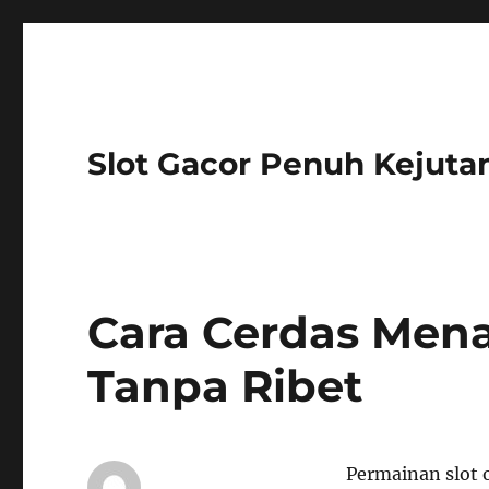
Slot Gacor Penuh Kejuta
Cara Cerdas Mena
Tanpa Ribet
Permainan slot 