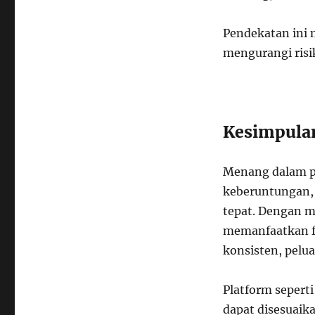
Pendekatan ini 
mengurangi risi
Kesimpula
Menang dalam p
keberuntungan, 
tepat. Dengan m
memanfaatkan fi
konsisten, pelu
Platform sepert
dapat disesuaik