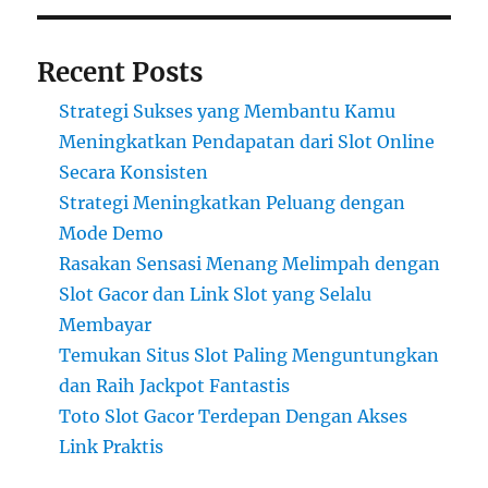
Recent Posts
Strategi Sukses yang Membantu Kamu
Meningkatkan Pendapatan dari Slot Online
Secara Konsisten
Strategi Meningkatkan Peluang dengan
Mode Demo
Rasakan Sensasi Menang Melimpah dengan
Slot Gacor dan Link Slot yang Selalu
Membayar
Temukan Situs Slot Paling Menguntungkan
dan Raih Jackpot Fantastis
Toto Slot Gacor Terdepan Dengan Akses
Link Praktis