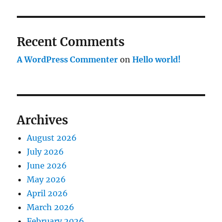
Recent Comments
A WordPress Commenter
on
Hello world!
Archives
August 2026
July 2026
June 2026
May 2026
April 2026
March 2026
February 2026