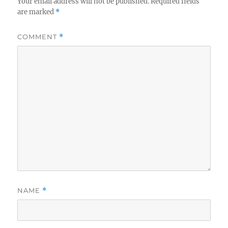
Your email address will not be published.
Required fields
are marked
*
COMMENT
*
NAME
*