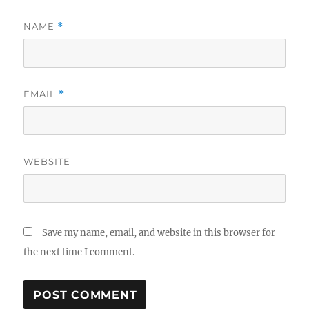
NAME
*
EMAIL
*
WEBSITE
Save my name, email, and website in this browser for
the next time I comment.