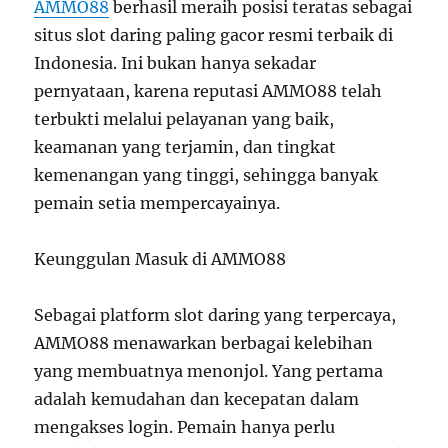
AMMO88
berhasil meraih posisi teratas sebagai
situs slot daring paling gacor resmi terbaik di
Indonesia. Ini bukan hanya sekadar
pernyataan, karena reputasi AMMO88 telah
terbukti melalui pelayanan yang baik,
keamanan yang terjamin, dan tingkat
kemenangan yang tinggi, sehingga banyak
pemain setia mempercayainya.
Keunggulan Masuk di AMMO88
Sebagai platform slot daring yang terpercaya,
AMMO88 menawarkan berbagai kelebihan
yang membuatnya menonjol. Yang pertama
adalah kemudahan dan kecepatan dalam
mengakses login. Pemain hanya perlu