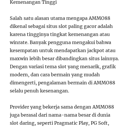
Kemenangan Tinggi
Salah satu alasan utama mengapa AMMO88
dikenal sebagai situs slot paling gacor adalah
karena tingginya tingkat kemenangan atau
winrate. Banyak pengguna mengakui bahwa
kesempatan untuk mendapatkan jackpot atau
maxwin lebih besar dibandingkan situs lainnya.
Dengan variasi tema slot yang menarik, grafik
modern, dan cara bermain yang mudah
dimengerti, pengalaman bermain di AMMO88
selalu penuh kesenangan.
Provider yang bekerja sama dengan AMMO88
juga berasal dari nama-nama besar di dunia
slot daring, seperti Pragmatic Play, PG Soft,