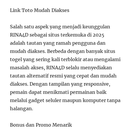
Link Toto Mudah Diakses
Salah satu aspek yang menjadi keunggulan
RINA4D sebagai situs terkemuka di 2025
adalah tautan yang ramah pengguna dan
mudah diakses. Berbeda dengan banyak situs
togel yang sering kali terblokir atau mengalami
masalah akses, RINA4D selalu menyediakan
tautan alternatif resmi yang cepat dan mudah
diakses. Dengan tampilan yang responsive,
pemain dapat menikmati permainan baik
melalui gadget seluler maupun komputer tanpa
halangan.
Bonus dan Promo Menarik