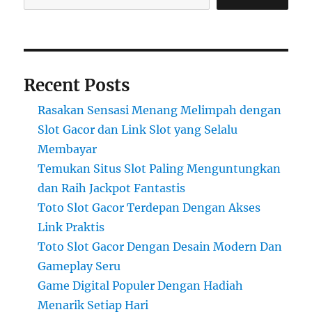
Recent Posts
Rasakan Sensasi Menang Melimpah dengan
Slot Gacor dan Link Slot yang Selalu
Membayar
Temukan Situs Slot Paling Menguntungkan
dan Raih Jackpot Fantastis
Toto Slot Gacor Terdepan Dengan Akses
Link Praktis
Toto Slot Gacor Dengan Desain Modern Dan
Gameplay Seru
Game Digital Populer Dengan Hadiah
Menarik Setiap Hari