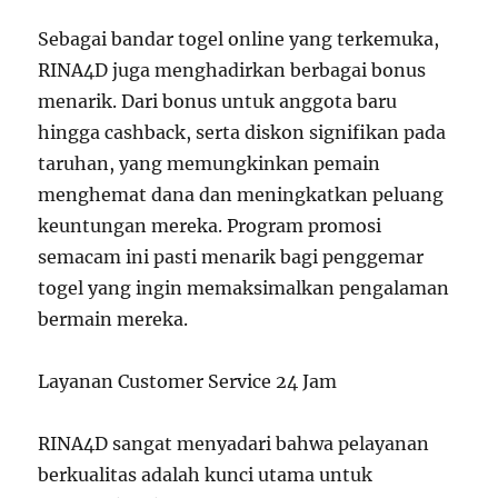
Sebagai bandar togel online yang terkemuka,
RINA4D juga menghadirkan berbagai bonus
menarik. Dari bonus untuk anggota baru
hingga cashback, serta diskon signifikan pada
taruhan, yang memungkinkan pemain
menghemat dana dan meningkatkan peluang
keuntungan mereka. Program promosi
semacam ini pasti menarik bagi penggemar
togel yang ingin memaksimalkan pengalaman
bermain mereka.
Layanan Customer Service 24 Jam
RINA4D sangat menyadari bahwa pelayanan
berkualitas adalah kunci utama untuk