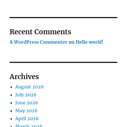
Recent Comments
A WordPress Commenter
on
Hello world!
Archives
August 2026
July 2026
June 2026
May 2026
April 2026
March 2026