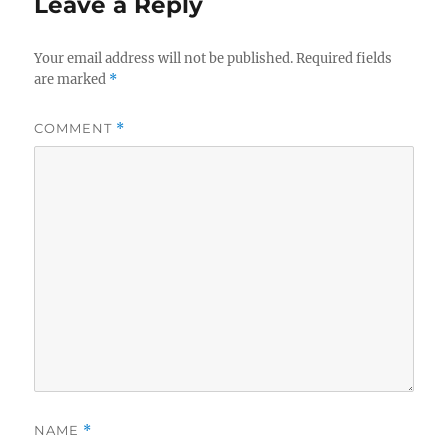
Leave a Reply
Your email address will not be published.
Required fields
are marked
*
COMMENT
*
NAME
*