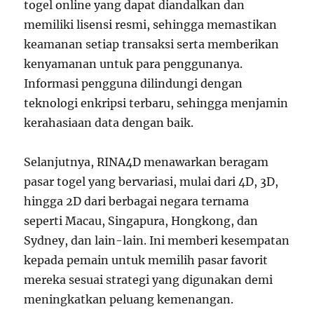
togel online yang dapat diandalkan dan
memiliki lisensi resmi, sehingga memastikan
keamanan setiap transaksi serta memberikan
kenyamanan untuk para penggunanya.
Informasi pengguna dilindungi dengan
teknologi enkripsi terbaru, sehingga menjamin
kerahasiaan data dengan baik.
Selanjutnya, RINA4D menawarkan beragam
pasar togel yang bervariasi, mulai dari 4D, 3D,
hingga 2D dari berbagai negara ternama
seperti Macau, Singapura, Hongkong, dan
Sydney, dan lain-lain. Ini memberi kesempatan
kepada pemain untuk memilih pasar favorit
mereka sesuai strategi yang digunakan demi
meningkatkan peluang kemenangan.