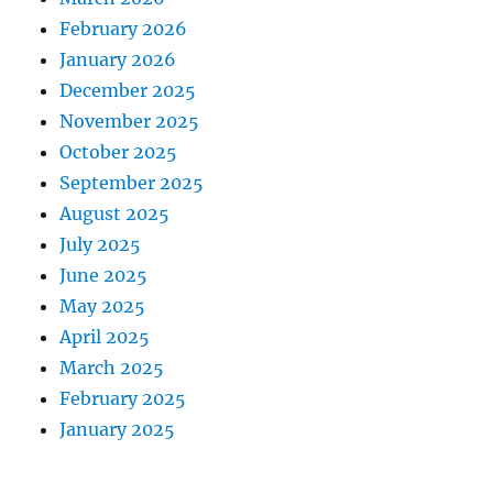
February 2026
January 2026
December 2025
November 2025
October 2025
September 2025
August 2025
July 2025
June 2025
May 2025
April 2025
March 2025
February 2025
January 2025