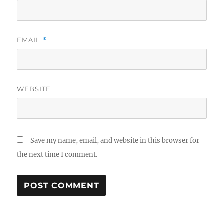
EMAIL
*
WEBSITE
Save my name, email, and website in this browser for
the next time I comment.