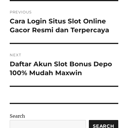
Post
PREVIOUS
navigation
Cara Login Situs Slot Online
Previous
post:
Gacor Resmi dan Terpercaya
NEXT
Daftar Akun Slot Bonus Depo
Next
post:
100% Mudah Maxwin
Search
SEARCH