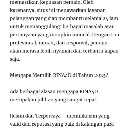
memastikan kepuasan pemain. Oleh
karenanya, situs ini menawarkan layanan
pelanggan yang siap membantu selama 24 jam
untuk menanggulangi berbagai masalah atau
pertanyaan yang mungkin muncul. Dengan tim
profesional, ramah, dan responsif, pemain
akan merasa lebih nyaman dan terbantu kapan
saja.
Mengapa Memilih RINA4D di Tahun 2025?
Ada berbagai alasan mengapa RINA4D
merupakan pilihan yang sangat tepat:
Resmi dan Terpercaya – memiliki izin yang
valid dan reputasi yang baik di kalangan para