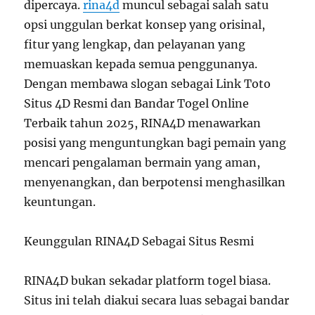
dipercaya.
rina4d
muncul sebagai salah satu
opsi unggulan berkat konsep yang orisinal,
fitur yang lengkap, dan pelayanan yang
memuaskan kepada semua penggunanya.
Dengan membawa slogan sebagai Link Toto
Situs 4D Resmi dan Bandar Togel Online
Terbaik tahun 2025, RINA4D menawarkan
posisi yang menguntungkan bagi pemain yang
mencari pengalaman bermain yang aman,
menyenangkan, dan berpotensi menghasilkan
keuntungan.
Keunggulan RINA4D Sebagai Situs Resmi
RINA4D bukan sekadar platform togel biasa.
Situs ini telah diakui secara luas sebagai bandar