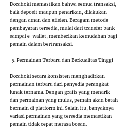
Dorahoki memastikan bahwa semua transaksi,
baik deposit maupun penarikan, dilakukan
dengan aman dan efisien. Beragam metode
pembayaran tersedia, mulai dari transfer bank
sampai e-wallet, memberikan kemudahan bagi
pemain dalam bertransaksi.
Permainan Terbaru dan Berkualitas Tinggi
Dorahoki secara konsisten menghadirkan
permainan terbaru dari penyedia perangkat
lunak ternama. Dengan grafis yang menarik
dan permainan yang mulus, pemain akan betah
bermain di platform ini. Selain itu, banyaknya
variasi permainan yang tersedia memastikan
pemain tidak cepat merasa bosan.