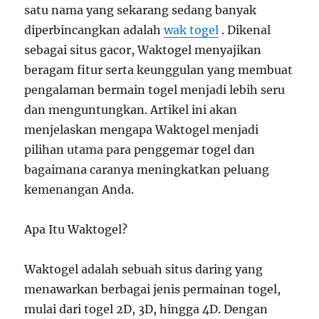
satu nama yang sekarang sedang banyak
diperbincangkan adalah
wak togel
. Dikenal
sebagai situs gacor, Waktogel menyajikan
beragam fitur serta keunggulan yang membuat
pengalaman bermain togel menjadi lebih seru
dan menguntungkan. Artikel ini akan
menjelaskan mengapa Waktogel menjadi
pilihan utama para penggemar togel dan
bagaimana caranya meningkatkan peluang
kemenangan Anda.
Apa Itu Waktogel?
Waktogel adalah sebuah situs daring yang
menawarkan berbagai jenis permainan togel,
mulai dari togel 2D, 3D, hingga 4D. Dengan