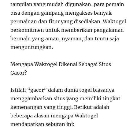
tampilan yang mudah digunakan, para pemain
bisa dengan gampang mengakses banyak
permainan dan fitur yang disediakan. Waktogel
berkomitmen untuk memberikan pengalaman
bermain yang aman, nyaman, dan tentu saja
menguntungkan.
Mengapa Waktogel Dikenal Sebagai Situs
Gacor?
Istilah “gacor” dalam dunia togel biasanya
menggambarkan situs yang memiliki tingkat
kemenangan yang tinggi. Berikut adalah
beberapa alasan mengapa Waktogel
mendapatkan sebutan ini: