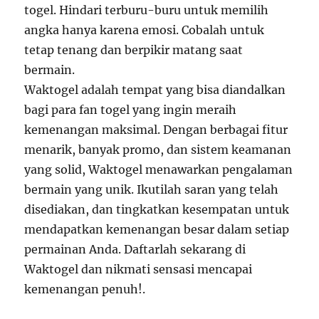
togel. Hindari terburu-buru untuk memilih
angka hanya karena emosi. Cobalah untuk
tetap tenang dan berpikir matang saat
bermain.
Waktogel adalah tempat yang bisa diandalkan
bagi para fan togel yang ingin meraih
kemenangan maksimal. Dengan berbagai fitur
menarik, banyak promo, dan sistem keamanan
yang solid, Waktogel menawarkan pengalaman
bermain yang unik. Ikutilah saran yang telah
disediakan, dan tingkatkan kesempatan untuk
mendapatkan kemenangan besar dalam setiap
permainan Anda. Daftarlah sekarang di
Waktogel dan nikmati sensasi mencapai
kemenangan penuh!.