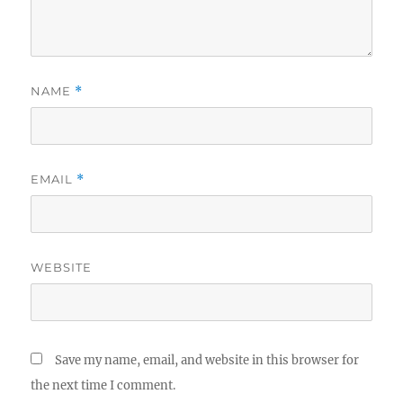
NAME
*
EMAIL
*
WEBSITE
Save my name, email, and website in this browser for
the next time I comment.