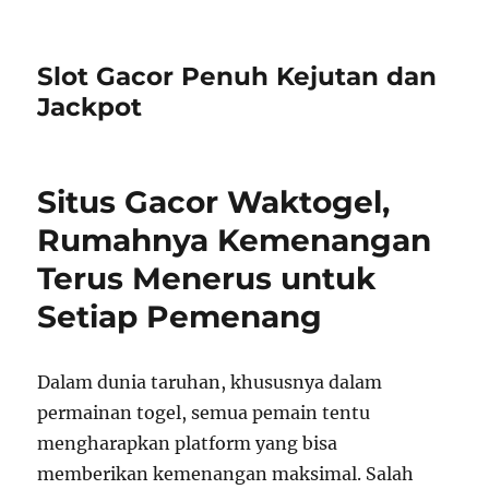
Slot Gacor Penuh Kejutan dan
Jackpot
Situs Gacor Waktogel,
Rumahnya Kemenangan
Terus Menerus untuk
Setiap Pemenang
Dalam dunia taruhan, khususnya dalam
permainan togel, semua pemain tentu
mengharapkan platform yang bisa
memberikan kemenangan maksimal. Salah