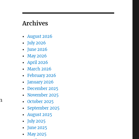
Archives
August 2026
July 2026
June 2026
May 2026
April 2026
March 2026
February 2026
January 2026
December 2025
November 2025
n
October 2025
September 2025
August 2025
July 2025
June 2025
May 2025