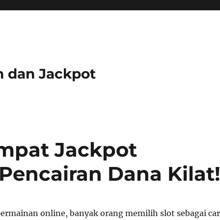
n dan Jackpot
empat Jackpot
Pencairan Dana Kilat
permainan online, banyak orang memilih slot sebagai ca