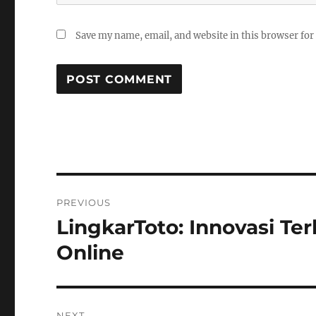
Save my name, email, and website in this browser for
Post
PREVIOUS
navigation
LingkarToto: Innovasi T
Previous
post:
Online
NEXT