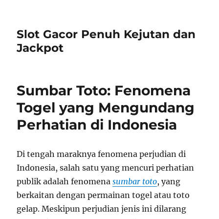
Slot Gacor Penuh Kejutan dan
Jackpot
Sumbar Toto: Fenomena
Togel yang Mengundang
Perhatian di Indonesia
Di tengah maraknya fenomena perjudian di
Indonesia, salah satu yang mencuri perhatian
publik adalah fenomena
sumbar toto
, yang
berkaitan dengan permainan togel atau toto
gelap. Meskipun perjudian jenis ini dilarang