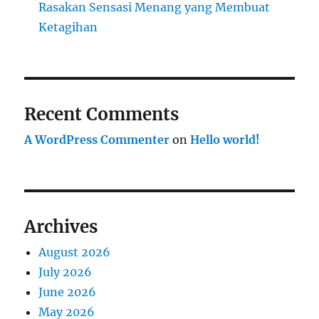
Rasakan Sensasi Menang yang Membuat
Ketagihan
Recent Comments
A WordPress Commenter
on
Hello world!
Archives
August 2026
July 2026
June 2026
May 2026