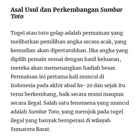
Asal Usul dan Perkembangan
Sumbar
Toto
Togel atau toto gelap adalah permainan yang
melibatkan pemilihan angka secara acak, yang
kemudian akan dipertaruhkan. Jika angka yang
dipilih pemain sesuai dengan hasil keluaran,
mereka akan memenangkan hadiah besar.
Permainan ini pertama kali muncul di
Indonesia pada akhir abad ke-20 dan sejak itu
terus berkembang, baik secara resmi maupun
secara ilegal. Salah satu fenomena yang muncul
adalah
Sumbar Toto
, yang merujuk pada togel
ilegal yang banyak beroperasi di wilayah
Sumatera Barat.