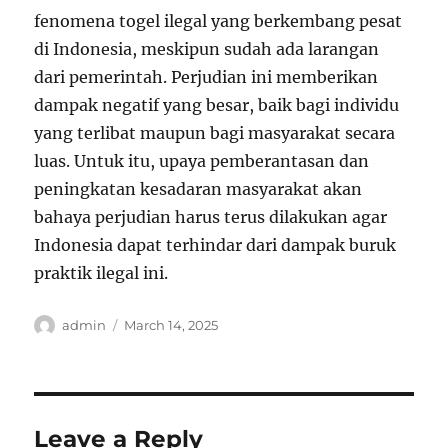
fenomena togel ilegal yang berkembang pesat
di Indonesia, meskipun sudah ada larangan
dari pemerintah. Perjudian ini memberikan
dampak negatif yang besar, baik bagi individu
yang terlibat maupun bagi masyarakat secara
luas. Untuk itu, upaya pemberantasan dan
peningkatan kesadaran masyarakat akan
bahaya perjudian harus terus dilakukan agar
Indonesia dapat terhindar dari dampak buruk
praktik ilegal ini.
Author
Posted
admin
March 14, 2025
on
Leave a Reply