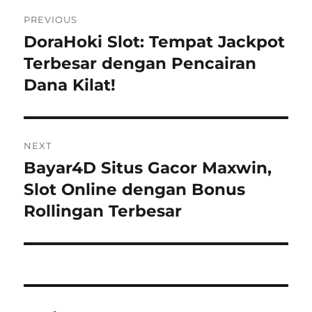
Post
PREVIOUS
navigation
DoraHoki Slot: Tempat Jackpot
Previous
post:
Terbesar dengan Pencairan
Dana Kilat!
NEXT
Bayar4D Situs Gacor Maxwin,
Next
post:
Slot Online dengan Bonus
Rollingan Terbesar