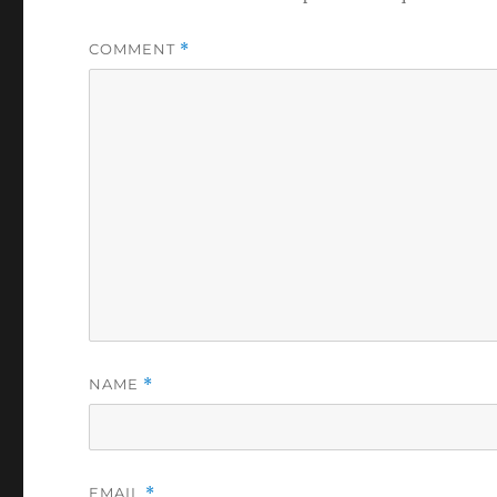
COMMENT
*
NAME
*
EMAIL
*