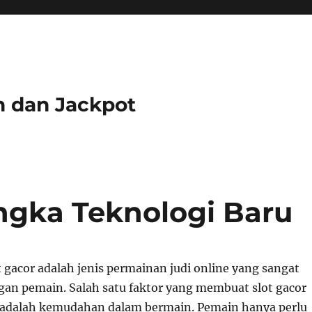
n dan Jackpot
ngka Teknologi Baru
 gacor adalah jenis permainan judi online yang sangat
ngan pemain. Salah satu faktor yang membuat slot gacor
 adalah kemudahan dalam bermain. Pemain hanya perlu