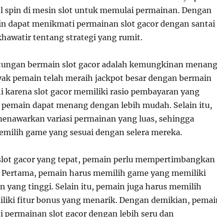
spin di mesin slot untuk memulai permainan. Dengan
n dapat menikmati permainan slot gacor dengan santai
khawatir tentang strategi yang rumit.
ntungan bermain slot gacor adalah kemungkinan menan
yak pemain telah meraih jackpot besar dengan bermain
ini karena slot gacor memiliki rasio pembayaran yang
a pemain dapat menang dengan lebih mudah. Selain itu,
 menawarkan variasi permainan yang luas, sehingga
milih game yang sesuai dengan selera mereka.
lot gacor yang tepat, pemain perlu mempertimbangkan
. Pertama, pemain harus memilih game yang memiliki
 yang tinggi. Selain itu, pemain juga harus memilih
iki fitur bonus yang menarik. Dengan demikian, pemai
 permainan slot gacor dengan lebih seru dan