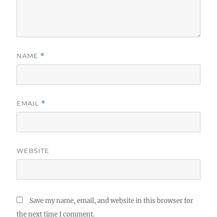
NAME
*
EMAIL
*
WEBSITE
Save my name, email, and website in this browser for
the next time I comment.