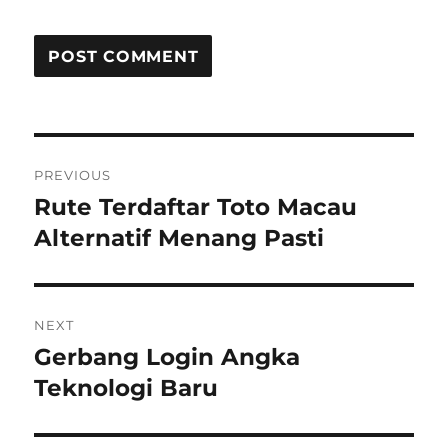
Post
PREVIOUS
navigation
Rute Terdaftar Toto Macau
Previous
post:
Alternatif Menang Pasti
NEXT
Gerbang Login Angka
Next
post:
Teknologi Baru