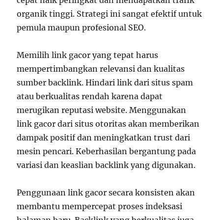
cepat naik peringkat dan mendapatkan trafik
organik tinggi. Strategi ini sangat efektif untuk
pemula maupun profesional SEO.
Memilih link gacor yang tepat harus
mempertimbangkan relevansi dan kualitas
sumber backlink. Hindari link dari situs spam
atau berkualitas rendah karena dapat
merugikan reputasi website. Menggunakan
link gacor dari situs otoritas akan memberikan
dampak positif dan meningkatkan trust dari
mesin pencari. Keberhasilan bergantung pada
variasi dan keaslian backlink yang digunakan.
Penggunaan link gacor secara konsisten akan
membantu mempercepat proses indeksasi