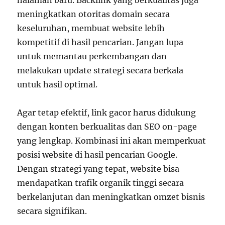
halaman baru. Backlink yang berkualitas juga
meningkatkan otoritas domain secara
keseluruhan, membuat website lebih
kompetitif di hasil pencarian. Jangan lupa
untuk memantau perkembangan dan
melakukan update strategi secara berkala
untuk hasil optimal.
Agar tetap efektif, link gacor harus didukung
dengan konten berkualitas dan SEO on-page
yang lengkap. Kombinasi ini akan memperkuat
posisi website di hasil pencarian Google.
Dengan strategi yang tepat, website bisa
mendapatkan trafik organik tinggi secara
berkelanjutan dan meningkatkan omzet bisnis
secara signifikan.