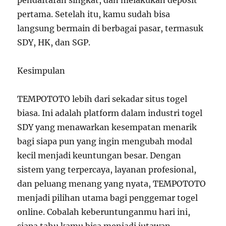
pendaftaran singkat, dan melakukan deposit
pertama. Setelah itu, kamu sudah bisa
langsung bermain di berbagai pasar, termasuk
SDY, HK, dan SGP.
Kesimpulan
TEMPOTOTO lebih dari sekadar situs togel
biasa. Ini adalah platform dalam industri togel
SDY yang menawarkan kesempatan menarik
bagi siapa pun yang ingin mengubah modal
kecil menjadi keuntungan besar. Dengan
sistem yang terpercaya, layanan profesional,
dan peluang menang yang nyata, TEMPOTOTO
menjadi pilihan utama bagi penggemar togel
online. Cobalah keberuntunganmu hari ini,