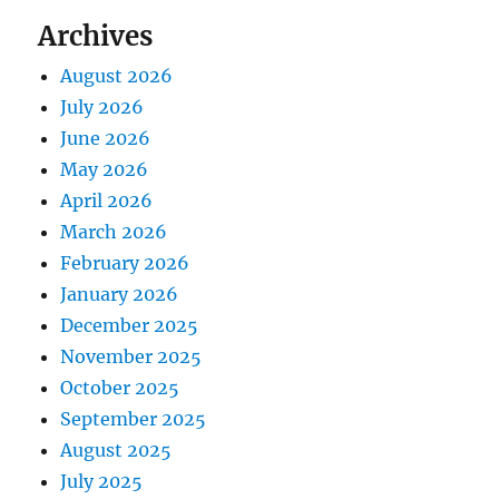
Archives
August 2026
July 2026
June 2026
May 2026
April 2026
March 2026
February 2026
January 2026
December 2025
November 2025
October 2025
September 2025
August 2025
July 2025