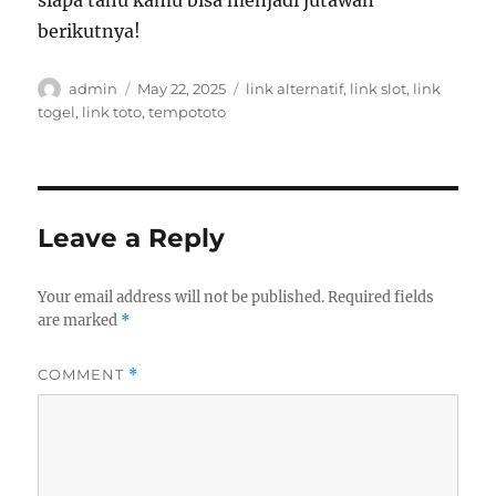
siapa tahu kamu bisa menjadi jutawan
berikutnya!
Author
Posted
Tags
admin
May 22, 2025
link alternatif
,
link slot
,
link
on
togel
,
link toto
,
tempototo
Leave a Reply
Your email address will not be published.
Required fields
are marked
*
COMMENT
*