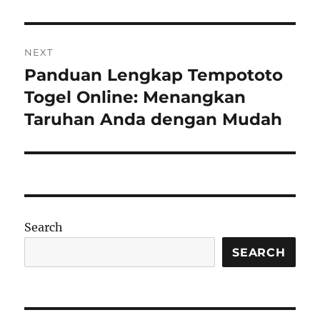
NEXT
Panduan Lengkap Tempototo
Next
post:
Togel Online: Menangkan
Taruhan Anda dengan Mudah
Search
SEARCH