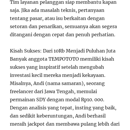
Tim layanan pelanggan siap membantu kapan
saja. Jika ada masalah teknis, pertanyaan
tentang pasar, atau isu berkaitan dengan
setoran dan penarikan, semuanya akan segera
ditangani dengan cepat dan penuh perhatian.
Kisah Sukses: Dari 10Rb Menjadi Puluhan Juta
Banyak anggota TEMPOTOTO memiliki kisah
sukses yang inspiratif setelah mengubah
investasi kecil mereka menjadi kekayaan.
Misalnya, Andi (nama samaran), seorang
freelancer dari Jawa Tengah, memulai
permainan SDY dengan modal Rp10. 000.
Dengan analisis yang tepat, insting yang baik,
dan sedikit keberuntungan, Andi berhasil
meraih jackpot dan membawa pulang lebih dari