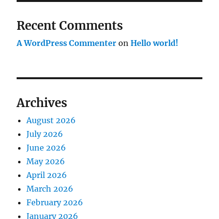
Recent Comments
A WordPress Commenter
on
Hello world!
Archives
August 2026
July 2026
June 2026
May 2026
April 2026
March 2026
February 2026
January 2026