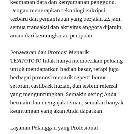
keamanan data dan kenyamanan pengguna.
Dengan menerapkan teknologi enkripsi
terbaru dan pemantauan yang berjalan 24 jam,
semua transaksi dan aktivitas anggota dijamin
aman dari kemungkinan penipuan.
Penawaran dan Promosi Menarik
TEMPOTOTO tidak hanya memberikan peluang
untuk mendapatkan hadiah besar, tetapi juga
berbagai promosi menarik seperti bonus
setoran, cashback harian, dan sistem referral
yang menguntungkan. Semakin sering Anda
bermain dan mengajak teman, semakin banyak
keuntungan yang akan Anda dapatkan.
Layanan Pelanggan yang Profesional