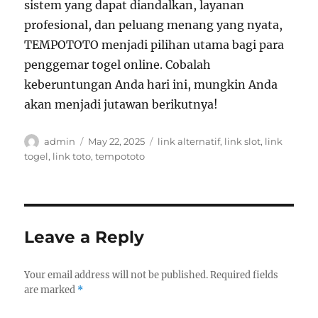
sistem yang dapat diandalkan, layanan
profesional, dan peluang menang yang nyata,
TEMPOTOTO menjadi pilihan utama bagi para
penggemar togel online. Cobalah
keberuntungan Anda hari ini, mungkin Anda
akan menjadi jutawan berikutnya!
Author
Posted
Tags
admin
May 22, 2025
link alternatif
,
link slot
,
link
on
togel
,
link toto
,
tempototo
Leave a Reply
Your email address will not be published.
Required fields
are marked
*